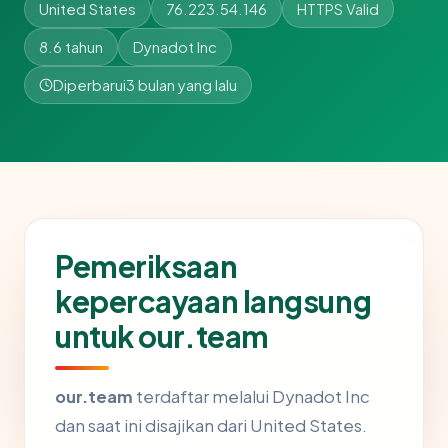
United States
76.223.54.146
HTTPS Valid
8.6 tahun
Dynadot Inc
Diperbarui
3 bulan yang lalu
Pemeriksaan
kepercayaan langsung
untuk our.team
our.team
terdaftar melalui Dynadot Inc
dan saat ini disajikan dari United States.