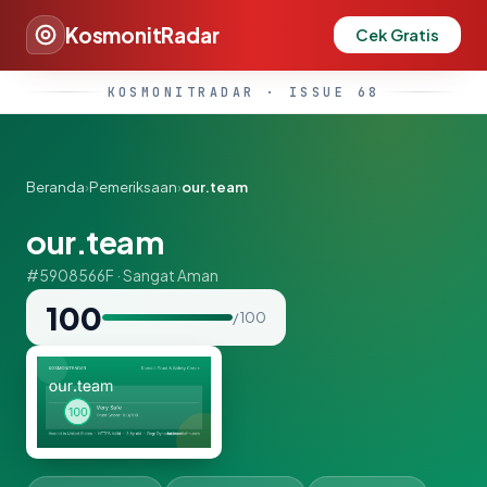
KosmonitRadar
Cek Gratis
KOSMONITRADAR · ISSUE 68
Beranda
›
Pemeriksaan
›
our.team
our.team
#5908566F · Sangat Aman
100
/ 100