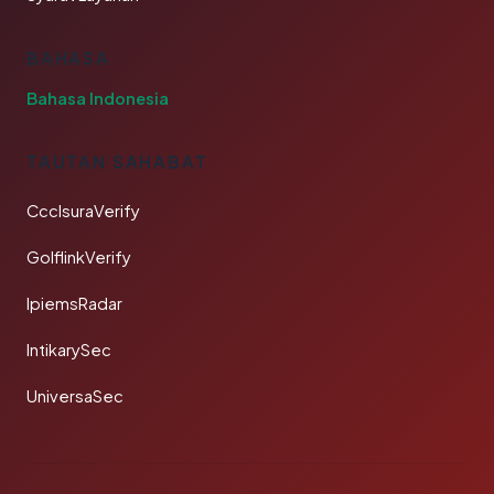
BAHASA
Bahasa Indonesia
TAUTAN SAHABAT
CcclsuraVerify
GolflinkVerify
IpiemsRadar
IntikarySec
UniversaSec