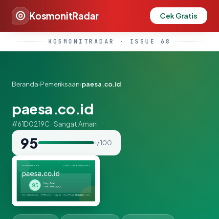
KosmonitRadar
Cek Gratis
KOSMONITRADAR · ISSUE 68
Beranda
›
Pemeriksaan
›
paesa.co.id
paesa.co.id
#61D0219C · Sangat Aman
95
/ 100