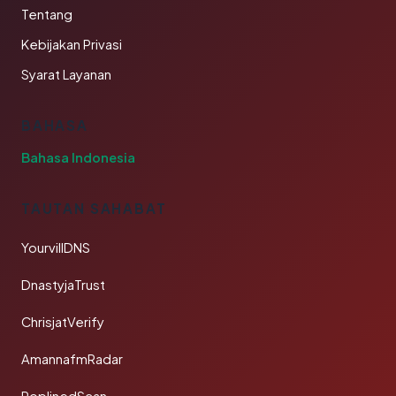
Tentang
Kebijakan Privasi
Syarat Layanan
BAHASA
Bahasa Indonesia
TAUTAN SAHABAT
YourvillDNS
DnastyjaTrust
ChrisjatVerify
AmannafmRadar