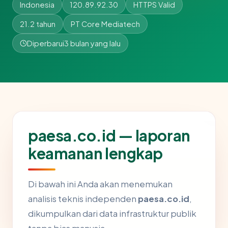
Indonesia
120.89.92.30
HTTPS Valid
21.2 tahun
PT Core Mediatech
Diperbarui
3 bulan yang lalu
paesa.co.id — laporan
keamanan lengkap
Di bawah ini Anda akan menemukan
analisis teknis independen
paesa.co.id
,
dikumpulkan dari data infrastruktur publik