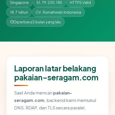
Singapore
51.79.230.185
HTTPS Valid
18.7 tahun
CV. Rumahweb Indonesia
Diperbarui
3 bulan yang lalu
Laporan latar belakang
pakaian-seragam.com
Saat Anda mencari
pakaian-
seragam.com
, backend kami memukul
DNS, RDAP, dan TLS secara paralel.