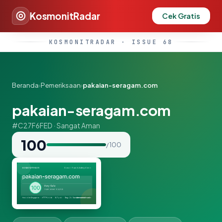
KosmonitRadar
Cek Gratis
KOSMONITRADAR · ISSUE 68
Beranda
›
Pemeriksaan
›
pakaian-seragam.com
pakaian-seragam.com
#C27F6FED · Sangat Aman
100
/ 100