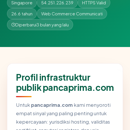
Singapore
54.251.226.239
HTTPS Valid
26.6 tahun
Web Commerce Communicati
Diperbarui
3 bulan yang lalu
Profil infrastruktur
publik pancaprima.com
Untuk
pancaprima.com
kami menyoroti
empat sinyal yang paling penting untuk
kepercayaan: yurisdiksi hosting, validitas