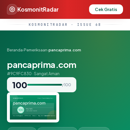
KosmonitRadar
Cek Gratis
KOSMONITRADAR · ISSUE 68
Beranda
›
Pemeriksaan
›
pancaprima.com
pancaprima.com
#9C9FC830 · Sangat Aman
100
/ 100