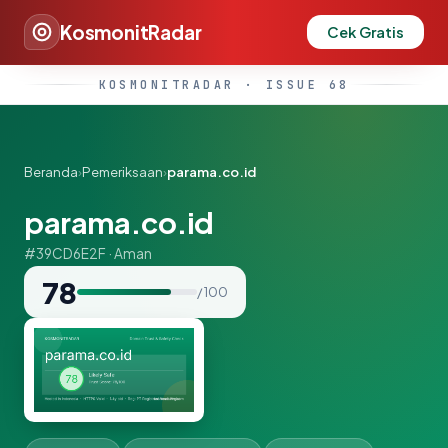
KosmonitRadar
Cek Gratis
KOSMONITRADAR · ISSUE 68
Beranda
›
Pemeriksaan
›
parama.co.id
parama.co.id
#39CD6E2F · Aman
78
/ 100