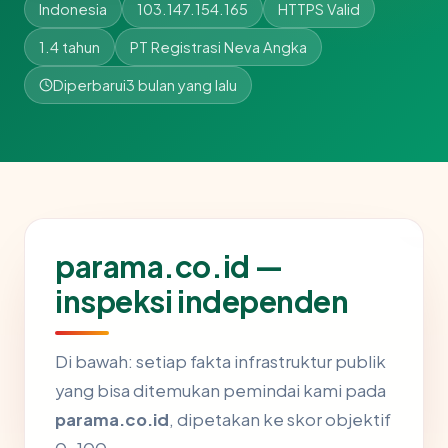
Indonesia
103.147.154.165
HTTPS Valid
1.4 tahun
PT Registrasi Neva Angka
Diperbarui
3 bulan yang lalu
parama.co.id —
inspeksi independen
Di bawah: setiap fakta infrastruktur publik
yang bisa ditemukan pemindai kami pada
parama.co.id
, dipetakan ke skor objektif