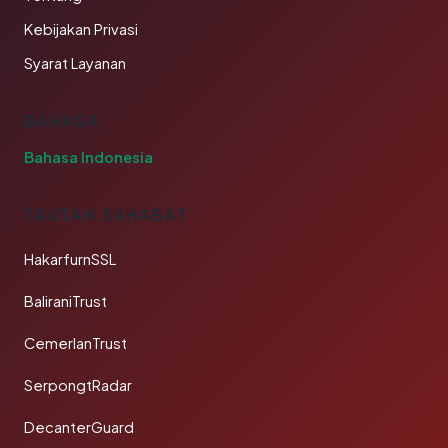
Kebijakan Privasi
Syarat Layanan
BAHASA
Bahasa Indonesia
TAUTAN SAHABAT
HakarfurnSSL
BaliraniTrust
CemerlanTrust
SerpongtRadar
DecanterGuard