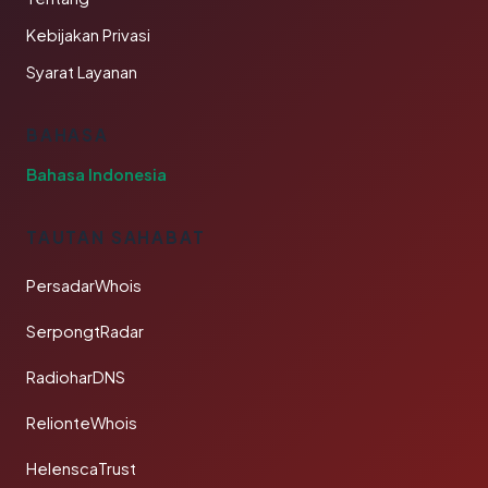
Kebijakan Privasi
Syarat Layanan
BAHASA
Bahasa Indonesia
TAUTAN SAHABAT
PersadarWhois
SerpongtRadar
RadioharDNS
RelionteWhois
HelenscaTrust