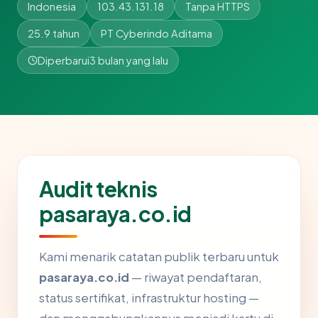
Indonesia
103.43.131.18
Tanpa HTTPS
25.9 tahun
PT Cyberindo Aditama
Diperbarui
3 bulan yang lalu
Audit teknis
pasaraya.co.id
Kami menarik catatan publik terbaru untuk
pasaraya.co.id
— riwayat pendaftaran,
status sertifikat, infrastruktur hosting —