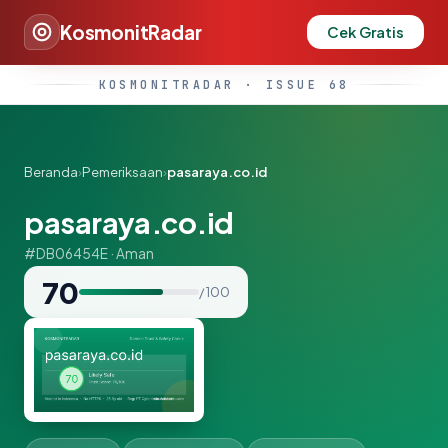
KosmonitRadar
Cek Gratis
KOSMONITRADAR · ISSUE 68
Beranda
›
Pemeriksaan
›
pasaraya.co.id
pasaraya.co.id
#DB06454E · Aman
70
/ 100