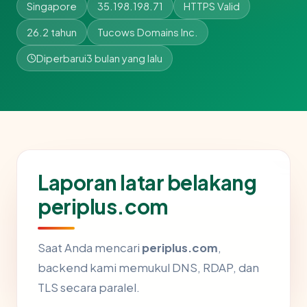
Singapore
35.198.198.71
HTTPS Valid
26.2 tahun
Tucows Domains Inc.
Diperbarui
3 bulan yang lalu
Laporan latar belakang
periplus.com
Saat Anda mencari
periplus.com
,
backend kami memukul DNS, RDAP, dan
TLS secara paralel.