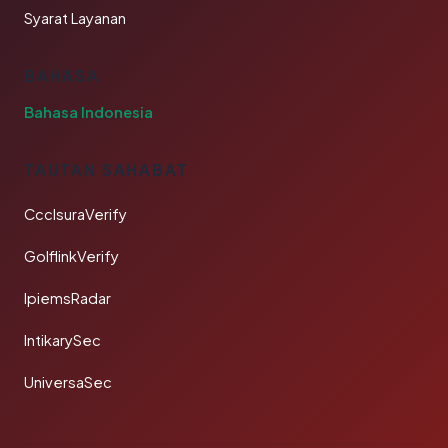
Syarat Layanan
BAHASA
Bahasa Indonesia
TAUTAN SAHABAT
CcclsuraVerify
GolflinkVerify
IpiemsRadar
IntikarySec
UniversaSec