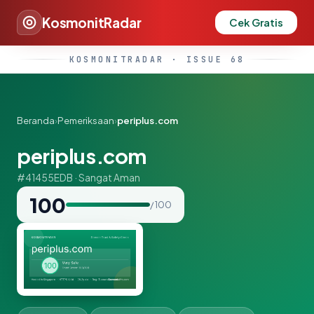
KosmonitRadar
Cek Gratis
KOSMONITRADAR · ISSUE 68
Beranda
›
Pemeriksaan
›
periplus.com
periplus.com
#41455EDB · Sangat Aman
100
/ 100