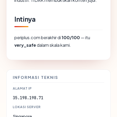
industri. TIDAK membuktikan konten jujur.
Intinya
periplus.com berakhir di
100/100
— itu
very_safe
dalam skala kami.
INFORMASI TEKNIS
ALAMAT IP
35.198.198.71
LOKASI SERVER
Singapore