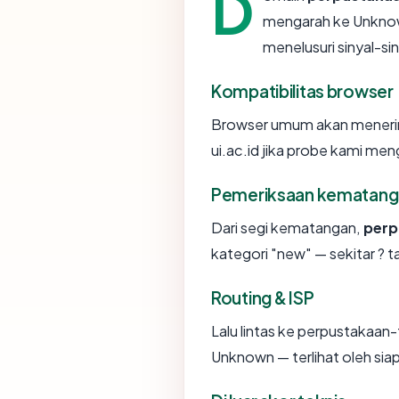
D
mengarah ke Unknow
menelusuri sinyal-sin
Kompatibilitas browser
Browser umum akan menerim
ui.ac.id jika probe kami meng
Pemeriksaan kematang
Dari segi kematangan,
perp
kategori "new" — sekitar ? t
Routing & ISP
Lalu lintas ke perpustakaan-f
Unknown — terlihat oleh sia