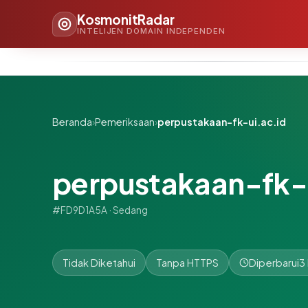
KosmonitRadar
INTELIJEN DOMAIN INDEPENDEN
Beranda
›
Pemeriksaan
›
perpustakaan-fk-ui.ac.id
perpustakaan-fk-u
#FD9D1A5A · Sedang
Tidak Diketahui
Tanpa HTTPS
Diperbarui
3