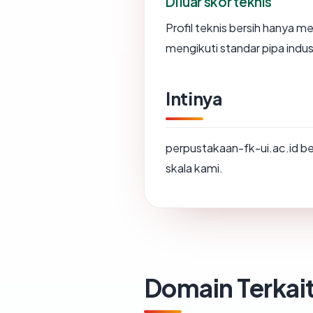
Di luar skor teknis
Profil teknis bersih hanya 
mengikuti standar pipa indu
Intinya
perpustakaan-fk-ui.ac.id be
skala kami.
Domain Terkai