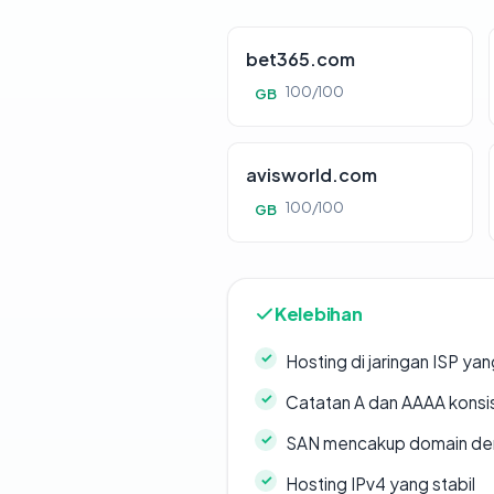
bet365.com
100/100
GB
avisworld.com
100/100
GB
Kelebihan
Hosting di jaringan ISP y
Catatan A dan AAAA konsi
SAN mencakup domain de
Hosting IPv4 yang stabil