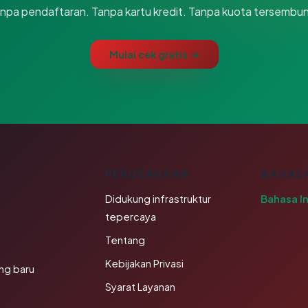
npa pendaftaran. Tanpa kartu kredit. Tanpa kuota tersembun
Mulai cek gratis →
K
PERUSAHAAN
BAHAS
Didukung infrastruktur
Bahasa I
tepercaya
Tentang
Kebijakan Privasi
ng baru
Syarat Layanan