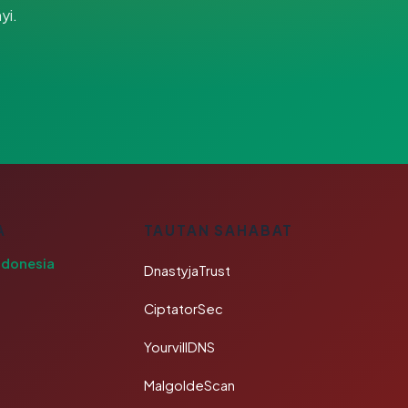
yi.
A
TAUTAN SAHABAT
ndonesia
DnastyjaTrust
CiptatorSec
YourvillDNS
MalgoldeScan