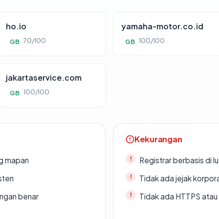
ho.io
yamaha-motor.co.id
70/100
100/100
GB
GB
jakartaservice.com
100/100
GB
Kekurangan
ang mapan
Registrar berbasis di l
sten
Tidak ada jejak korpora
ngan benar
Tidak ada HTTPS atau s