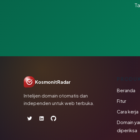
Ta
PRODU
KosmonitRadar
Beranda
Intelijen domain otomatis dan
Fitur
independen untuk web terbuka.
Cara kerja
Domain ya
diperiksa