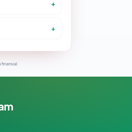
 finansial.
lam