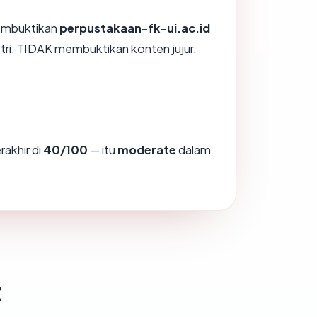
membuktikan
perpustakaan-fk-ui.ac.id
stri. TIDAK membuktikan konten jujur.
rakhir di
40/100
— itu
moderate
dalam
t