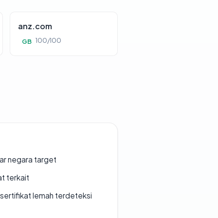
anz.com
100/100
GB
uar negara target
t terkait
ertifikat lemah terdeteksi