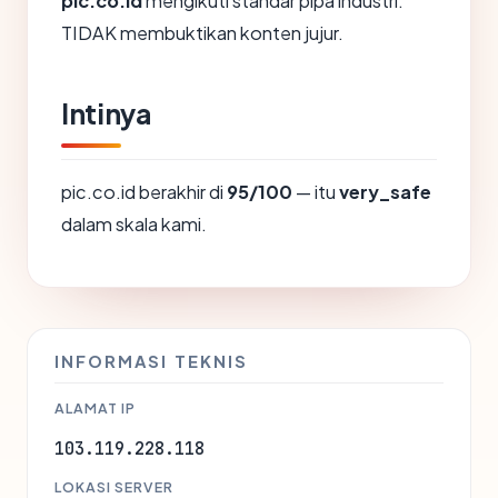
pic.co.id
mengikuti standar pipa industri.
TIDAK membuktikan konten jujur.
Intinya
pic.co.id berakhir di
95/100
— itu
very_safe
dalam skala kami.
INFORMASI TEKNIS
ALAMAT IP
103.119.228.118
LOKASI SERVER