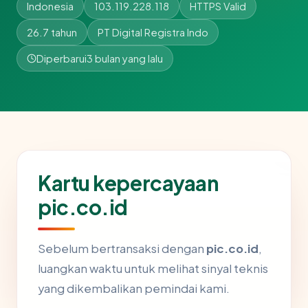
Indonesia
103.119.228.118
HTTPS Valid
26.7 tahun
PT Digital Registra Indo
Diperbarui
3 bulan yang lalu
Kartu kepercayaan
pic.co.id
Sebelum bertransaksi dengan
pic.co.id
,
luangkan waktu untuk melihat sinyal teknis
yang dikembalikan pemindai kami.