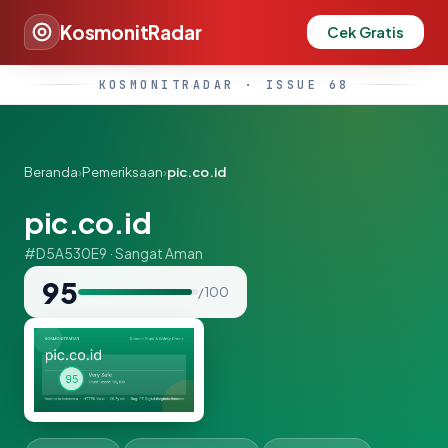
KosmonitRadar
Cek Gratis
KOSMONITRADAR · ISSUE 68
Beranda
›
Pemeriksaan
›
pic.co.id
pic.co.id
#D5A530E9 · Sangat Aman
95
/ 100