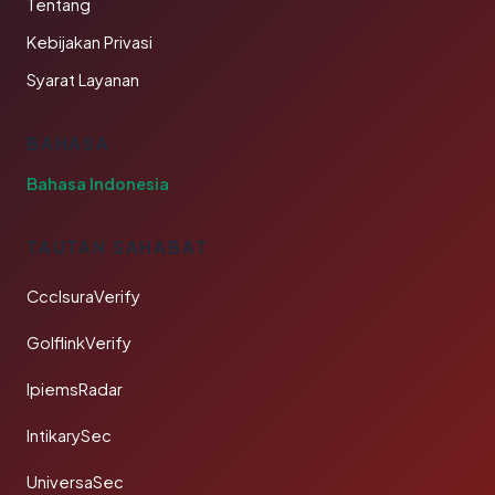
Tentang
Kebijakan Privasi
Syarat Layanan
BAHASA
Bahasa Indonesia
TAUTAN SAHABAT
CcclsuraVerify
GolflinkVerify
IpiemsRadar
IntikarySec
UniversaSec