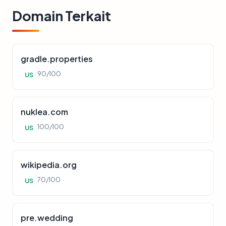
Domain Terkait
gradle.properties
90/100
US
nuklea.com
100/100
US
wikipedia.org
70/100
US
pre.wedding