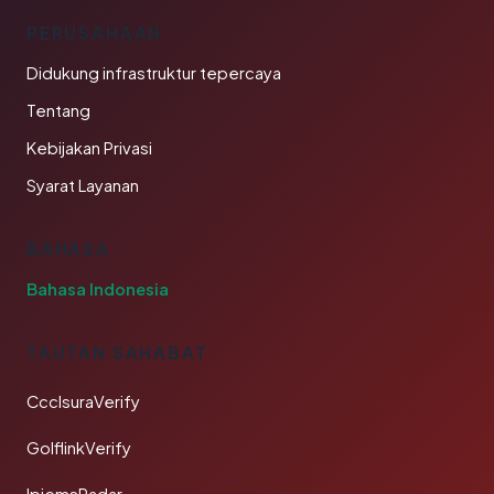
PERUSAHAAN
Didukung infrastruktur tepercaya
Tentang
Kebijakan Privasi
Syarat Layanan
BAHASA
Bahasa Indonesia
TAUTAN SAHABAT
CcclsuraVerify
GolflinkVerify