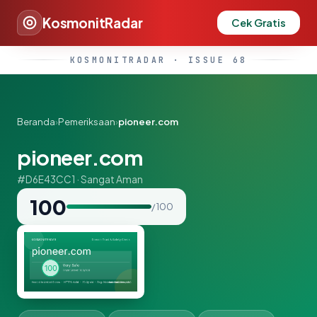
KosmonitRadar
Cek Gratis
KOSMONITRADAR · ISSUE 68
Beranda
›
Pemeriksaan
›
pioneer.com
pioneer.com
#D6E43CC1 · Sangat Aman
100
/ 100