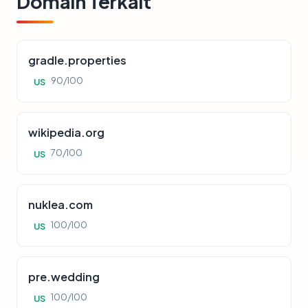
Domain Terkait
gradle.properties
90/100
US
wikipedia.org
70/100
US
nuklea.com
100/100
US
pre.wedding
100/100
US