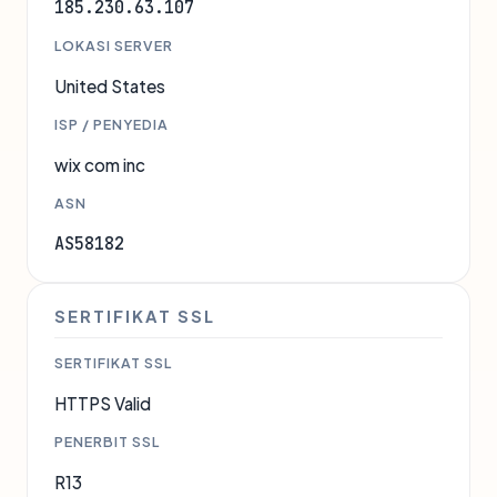
185.230.63.107
LOKASI SERVER
United States
ISP / PENYEDIA
wix com inc
ASN
AS58182
SERTIFIKAT SSL
SERTIFIKAT SSL
HTTPS Valid
PENERBIT SSL
R13