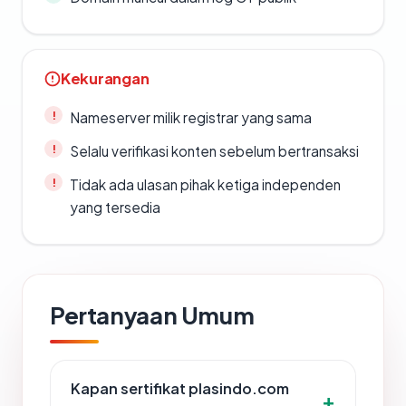
Kekurangan
Nameserver milik registrar yang sama
Selalu verifikasi konten sebelum bertransaksi
Tidak ada ulasan pihak ketiga independen
yang tersedia
Pertanyaan Umum
Kapan sertifikat plasindo.com