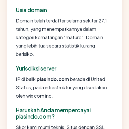
Usia domain
Domain telah terdaftar selama sekitar 27.1
tahun, yang menempatkannya dalam
kategori kematangan "mature". Domain
yang lebih tua secara statistik kurang
berisiko.
Yurisdiksi server
IP di balik
plasindo.com
berada di United
States, pada infrastruktur yang disediakan
oleh wix com inc.
Haruskah Anda mempercayai
plasindo.com?
Skor kami murni teknis. Situs dengan SSL