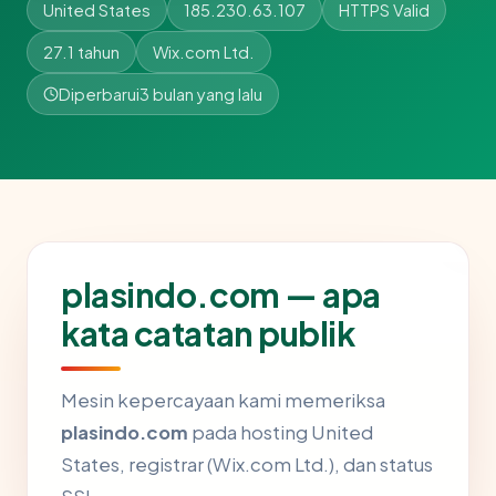
United States
185.230.63.107
HTTPS Valid
27.1 tahun
Wix.com Ltd.
Diperbarui
3 bulan yang lalu
plasindo.com — apa
kata catatan publik
Mesin kepercayaan kami memeriksa
plasindo.com
pada hosting United
States, registrar (Wix.com Ltd.), dan status