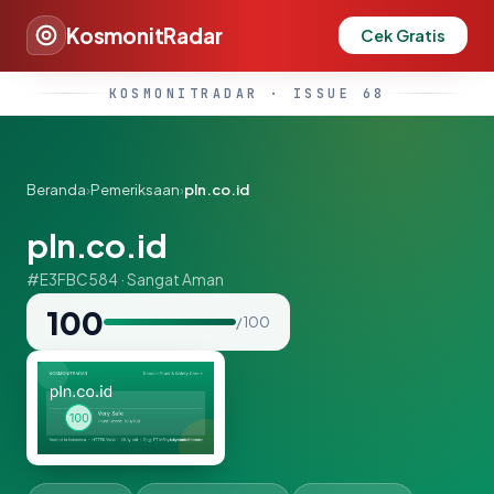
KosmonitRadar
Cek Gratis
KOSMONITRADAR · ISSUE 68
Beranda
›
Pemeriksaan
›
pln.co.id
pln.co.id
#E3FBC584 · Sangat Aman
100
/ 100