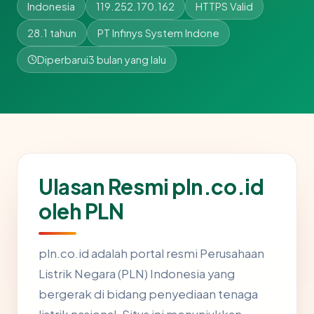
Indonesia
119.252.170.162
HTTPS Valid
28.1 tahun
PT Infinys System Indone
Diperbarui
3 bulan yang lalu
Ulasan Resmi pln.co.id
oleh PLN
pln.co.id adalah portal resmi Perusahaan
Listrik Negara (PLN) Indonesia yang
bergerak di bidang penyediaan tenaga