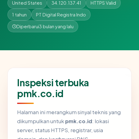
United States
34.120.137.41
HTTPS Valid
1 tahun
PT Digital Registra Indo
Diperbarui
3 bulan yang lalu
Inspeksi terbuka
pmk.co.id
Halaman ini merangkum sinyal teknis yang
dikumpulkan untuk
pmk.co.id
: lokasi
server, status HTTPS, registrar, usia