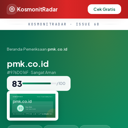
KosmonitRadar
Cek Gratis
KOSMONITRADAR · ISSUE 68
Beranda
›
Pemeriksaan
›
pmk.co.id
pmk.co.id
#976D016F · Sangat Aman
83
/ 100