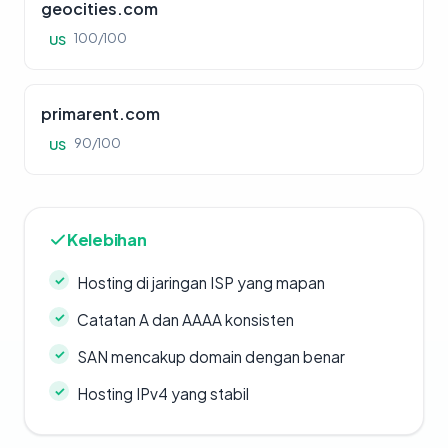
geocities.com
100/100
US
primarent.com
90/100
US
Kelebihan
Hosting di jaringan ISP yang mapan
Catatan A dan AAAA konsisten
SAN mencakup domain dengan benar
Hosting IPv4 yang stabil