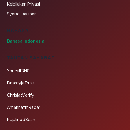
Kebijakan Privasi
Syarat Layanan
BAHASA
Bahasa Indonesia
TAUTAN SAHABAT
YourvillDNS
DnastyjaTrust
ChrisjatVerify
AmannafmRadar
PoplinedScan