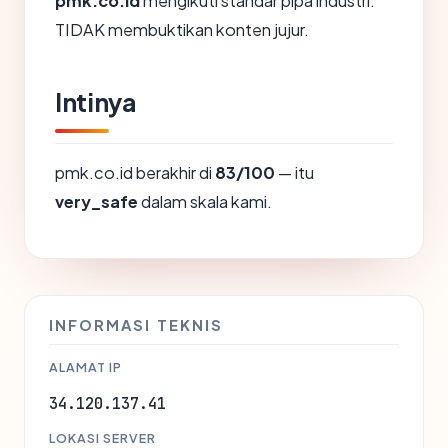
pmk.co.id
mengikuti standar pipa industri.
TIDAK membuktikan konten jujur.
Intinya
pmk.co.id berakhir di
83/100
— itu
very_safe
dalam skala kami.
INFORMASI TEKNIS
ALAMAT IP
34.120.137.41
LOKASI SERVER