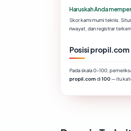
Haruskah Anda memperc
Skor kami murni teknis. Sit
riwayat, dan registrar terke
Posisi propil.com
Pada skala 0-100, pemerik
propil.com
di
100
— itu kat