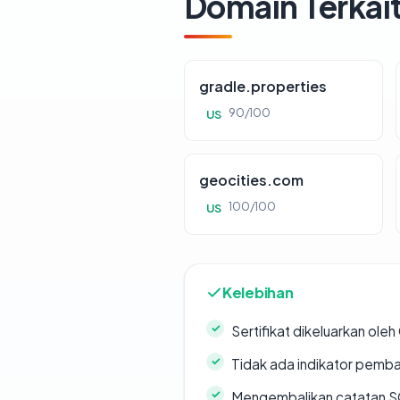
Domain Terkai
gradle.properties
90/100
US
geocities.com
100/100
US
Kelebihan
Sertifikat dikeluarkan oleh
Tidak ada indikator pemb
Mengembalikan catatan SO