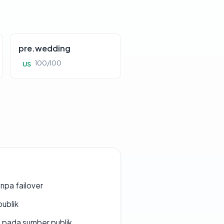
pre.wedding
100/100
US
npa failover
publik
s pada sumber publik