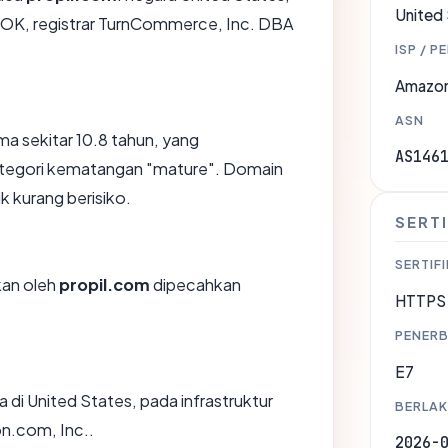
United
L OK, registrar TurnCommerce, Inc. DBA
ISP / P
Amazon
ASN
ma sekitar 10.8 tahun, yang
AS146
egori kematangan "mature". Domain
ik kurang berisiko.
SERTI
SERTIFI
ikan oleh
propil.com
dipecahkan
HTTPS 
PENERB
E7
 di United States, pada infrastruktur
BERLAK
n.com, Inc..
2026-