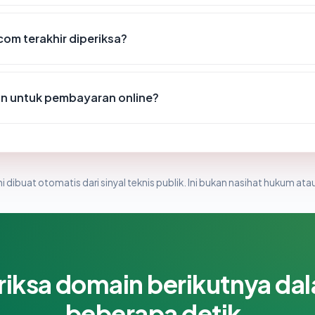
.com terakhir diperiksa?
n untuk pembayaran online?
i dibuat otomatis dari sinyal teknis publik. Ini bukan nasihat hukum atau
riksa domain berikutnya da
beberapa detik.