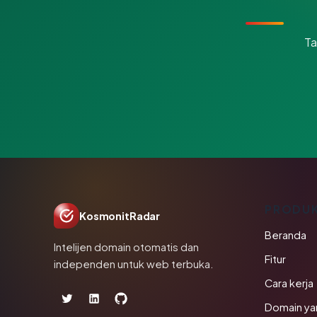
Ta
PRODU
KosmonitRadar
Beranda
Intelijen domain otomatis dan
Fitur
independen untuk web terbuka.
Cara kerja
Domain ya