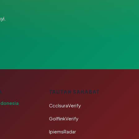
yi.
A
TAUTAN SAHABAT
ndonesia
CcclsuraVerify
GolflinkVerify
IpiemsRadar