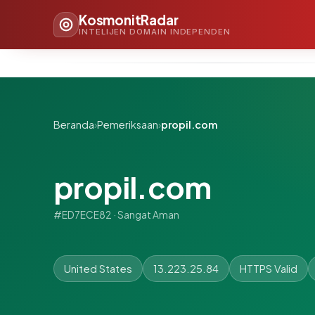
KosmonitRadar
INTELIJEN DOMAIN INDEPENDEN
Beranda
›
Pemeriksaan
›
propil.com
propil.com
#ED7ECE82 · Sangat Aman
United States
13.223.25.84
HTTPS Valid