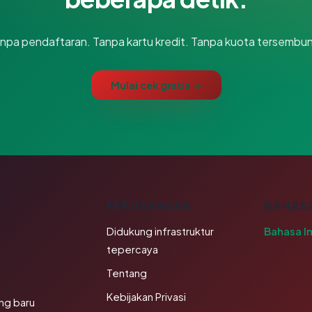
npa pendaftaran. Tanpa kartu kredit. Tanpa kuota tersembun
Mulai cek gratis →
K
PERUSAHAAN
BAHAS
Didukung infrastruktur
Bahasa I
tepercaya
Tentang
Kebijakan Privasi
ng baru