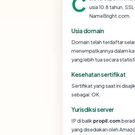
C
usia 10.8 tahun, SS
NameBright.com.
Usia domain
Domain telah terdaftar sela
menempatkannya dalam kat
yang lebih tua secara statist
Kesehatan sertifikat
Sertifikat yang saat ini disaj
sebagai: OK.
Yurisdiksi server
IP di balik
propil.com
berada
yang disediakan oleh Amazo