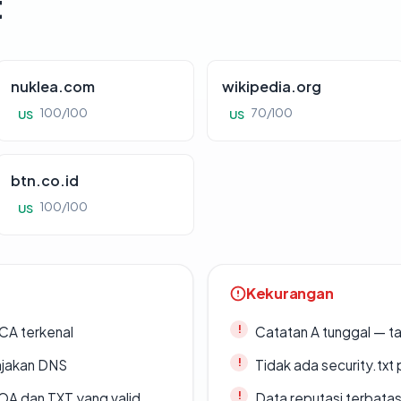
t
nuklea.com
wikipedia.org
100/100
70/100
US
US
btn.co.id
100/100
US
Kekurangan
 CA terkenal
Catatan A tunggal — ta
ajakan DNS
Tidak ada security.txt 
A dan TXT yang valid
Data reputasi terbata