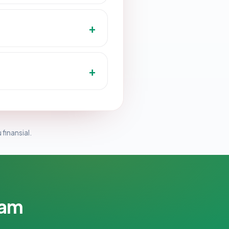
 finansial.
lam