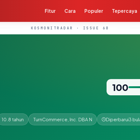
Fitur
Cara
Populer
Tepercaya
KOSMONITRADAR · ISSUE 68
100
10.8 tahun
TurnCommerce, Inc. DBA N
Diperbarui
3 bul