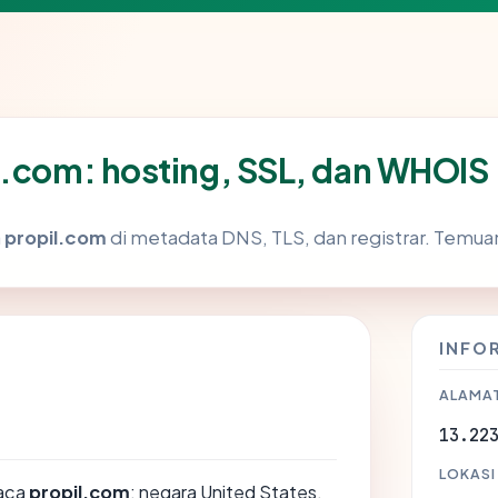
l.com: hosting, SSL, dan WHOIS
a
propil.com
di metadata DNS, TLS, dan registrar. Temua
INFO
ALAMAT
13.22
LOKASI
aca
propil.com
: negara United States,