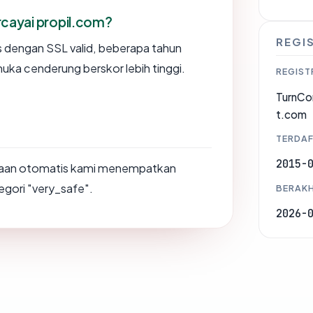
ayai propil.com?
REGI
us dengan SSL valid, beberapa tahun
muka cenderung berskor lebih tinggi.
REGIST
TurnCo
t.com
TERDAF
2015-
saan otomatis kami menempatkan
egori "very_safe".
BERAKH
2026-