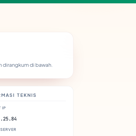
n dirangkum di bawah.
RMASI TEKNIS
 IP
3.25.84
 SERVER