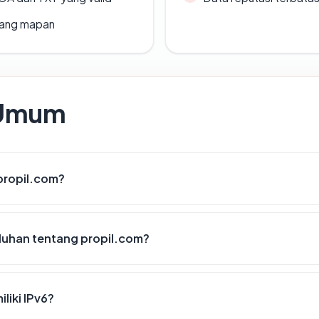
 yang mapan
 Umum
propil.com?
luhan tentang propil.com?
liki IPv6?