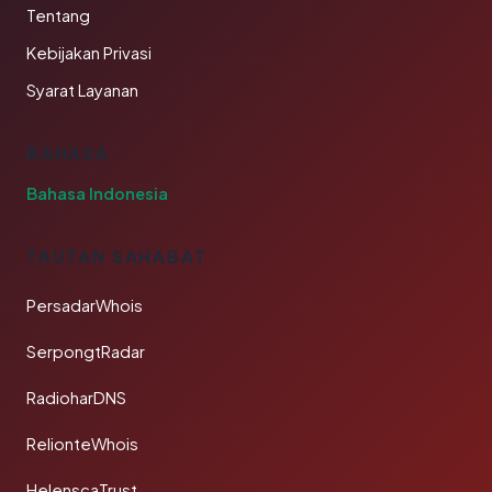
Tentang
Kebijakan Privasi
Syarat Layanan
BAHASA
Bahasa Indonesia
TAUTAN SAHABAT
PersadarWhois
SerpongtRadar
RadioharDNS
RelionteWhois
HelenscaTrust