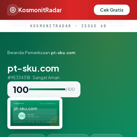
KosmonitRadar
Cek Gratis
KOSMONITRADAR · ISSUE 68
Beranda
›
Pemeriksaan
›
pt-sku.com
pt-sku.com
#9E33431B · Sangat Aman
100
/ 100