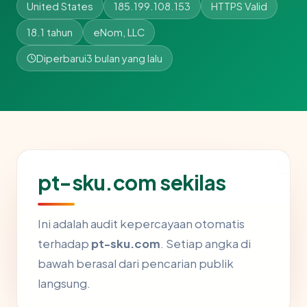
United States
185.199.108.153
HTTPS Valid
18.1 tahun
eNom, LLC
Diperbarui
3 bulan yang lalu
pt-sku.com sekilas
Ini adalah audit kepercayaan otomatis
terhadap
pt-sku.com
. Setiap angka di
bawah berasal dari pencarian publik
langsung.