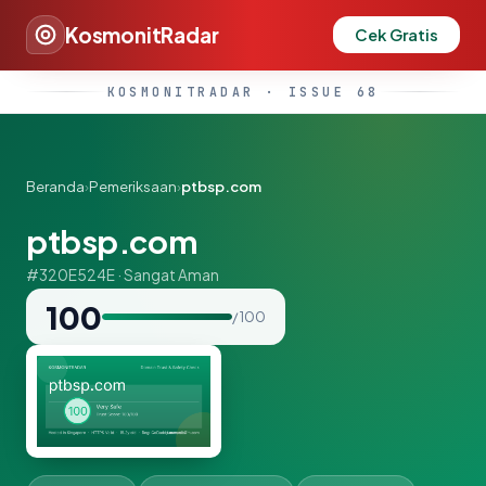
KosmonitRadar
Cek Gratis
KOSMONITRADAR · ISSUE 68
Beranda
›
Pemeriksaan
›
ptbsp.com
ptbsp.com
#320E524E · Sangat Aman
100
/ 100