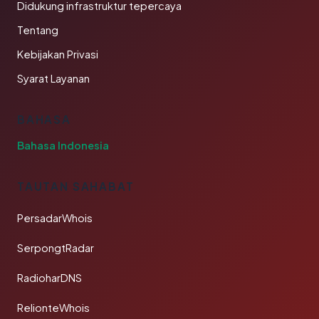
Didukung infrastruktur tepercaya
Tentang
Kebijakan Privasi
Syarat Layanan
BAHASA
Bahasa Indonesia
TAUTAN SAHABAT
PersadarWhois
SerpongtRadar
RadioharDNS
RelionteWhois