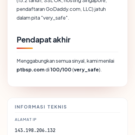
(15.2 tahun, SSL OK, hosting Singapore,
pendaftaran GoDaddy.com, LLC) jatuh
dalam pita "very_safe".
Pendapat akhir
Menggabungkan semua sinyal, kami menilai
ptbsp.com
di
100/100
(
very_safe
).
INFORMASI TEKNIS
ALAMAT IP
143.198.206.132