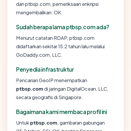
dan ptbsp.com, pemeriksaan enkripsi
mengembalikan: OK.
Sudah berapa lama ptbsp.com ada?
Menurut catatan RDAP, ptbsp.com
didaftarkan sekitar 15.2 tahun lalu melalui
GoDaddy.com, LLC.
Penyedia infrastruktur
Pencarian GeoIP menempatkan
ptbsp.com
di jaringan DigitalOcean, LLC,
secara geografis di Singapore.
Bagaimana kami membaca profil ini
Untuk
ptbsp.com
, gambaran gabungan