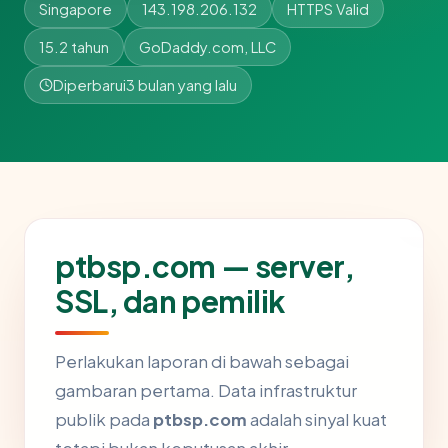
Singapore
143.198.206.132
HTTPS Valid
15.2 tahun
GoDaddy.com, LLC
Diperbarui
3 bulan yang lalu
ptbsp.com — server,
SSL, dan pemilik
Perlakukan laporan di bawah sebagai
gambaran pertama. Data infrastruktur
publik pada
ptbsp.com
adalah sinyal kuat