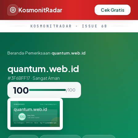
KosmonitRadar
Cek Gratis
KOSMONITRADAR · ISSUE 68
Beranda
›
Pemeriksaan
›
quantum.web.id
quantum.web.id
#3F6BFF17 · Sangat Aman
100
/ 100