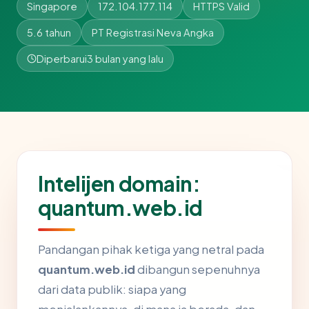
Singapore
172.104.177.114
HTTPS Valid
5.6 tahun
PT Registrasi Neva Angka
Diperbarui
3 bulan yang lalu
Intelijen domain:
quantum.web.id
Pandangan pihak ketiga yang netral pada
quantum.web.id
dibangun sepenuhnya
dari data publik: siapa yang