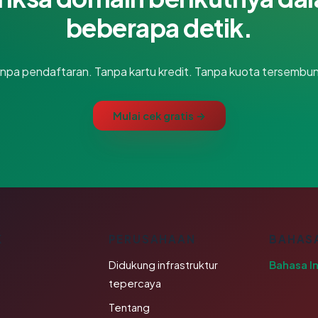
beberapa detik.
npa pendaftaran. Tanpa kartu kredit. Tanpa kuota tersembun
Mulai cek gratis →
K
PERUSAHAAN
BAHAS
Didukung infrastruktur
Bahasa I
tepercaya
Tentang