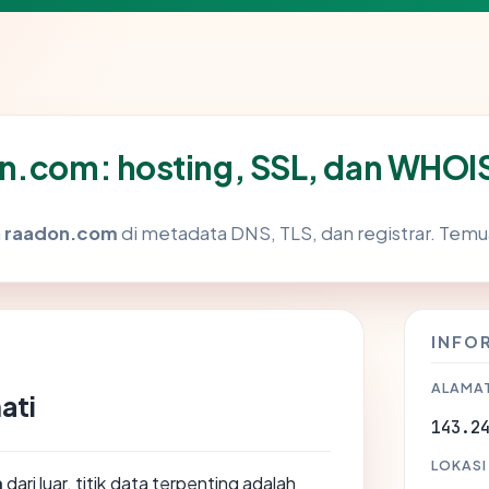
on.com: hosting, SSL, dan WHOI
a
raadon.com
di metadata DNS, TLS, dan registrar. Tem
INFO
ALAMAT
ati
143.2
LOKASI
m
dari luar, titik data terpenting adalah