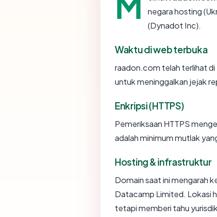
M
negara hosting (Ukr
(Dynadot Inc).
Waktu di web terbuka
raadon.com telah terlihat di
untuk meninggalkan jejak re
Enkripsi (HTTPS)
Pemeriksaan HTTPS mengemba
adalah minimum mutlak yang 
Hosting & infrastruktur
Domain saat ini mengarah ke
Datacamp Limited. Lokasi h
tetapi memberi tahu yurisd