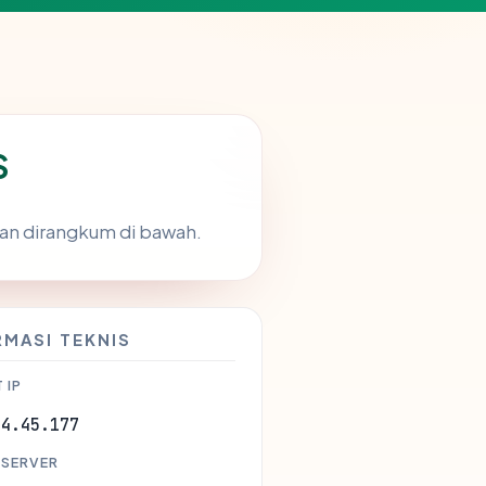
S
uan dirangkum di bawah.
RMASI TEKNIS
 IP
44.45.177
 SERVER