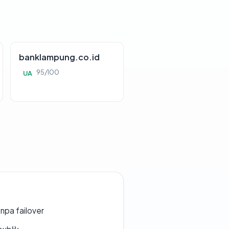
banklampung.co.id
95/100
UA
npa failover