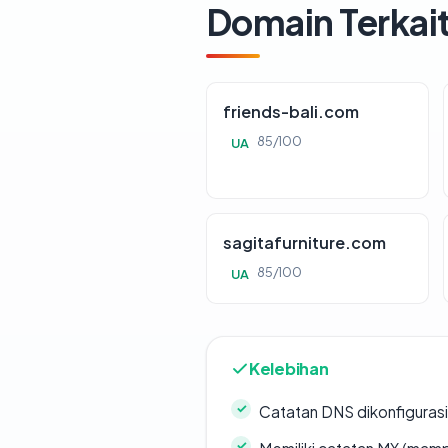
Domain Terkai
friends-bali.com
85/100
UA
sagitafurniture.com
85/100
UA
Kelebihan
Catatan DNS dikonfiguras