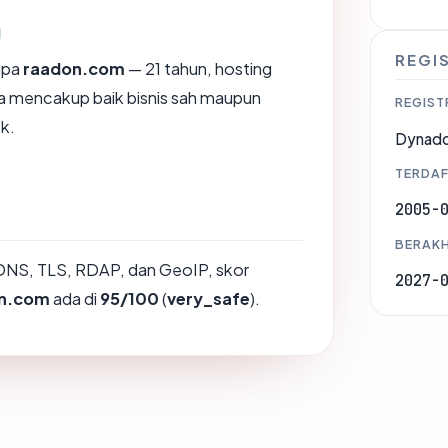
g
REGI
upa
raadon.com
— 21 tahun, hosting
ya mencakup baik bisnis sah maupun
REGIST
k.
Dynado
TERDAF
2005-
BERAKH
DNS, TLS, RDAP, dan GeoIP, skor
2027-
n.com
ada di
95/100
(
very_safe
).