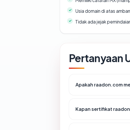
Memiliki catatan MX (mamp
Usia domain di atas amban
Tidak ada jejak pemindaia
Pertanyaan
Apakah raadon.com mem
Kapan sertifikat raadon