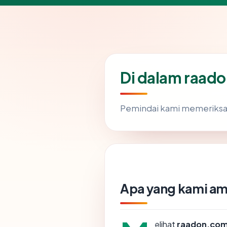
Di dalam raad
Pemindai kami memeriks
Apa yang kami am
elihat
raadon.co