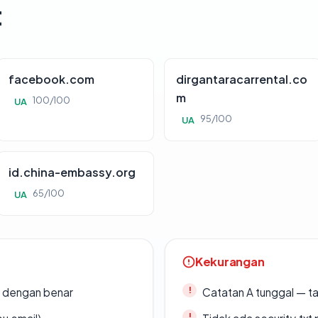
t
facebook.com
dirgantaracarrental.co
m
100/100
UA
95/100
UA
id.china-embassy.org
65/100
UA
Kekurangan
i dengan benar
Catatan A tunggal — ta