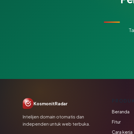
Ta
PRODU
KosmonitRadar
Beranda
Intelijen domain otomatis dan
Fitur
independen untuk web terbuka.
Cara kerja