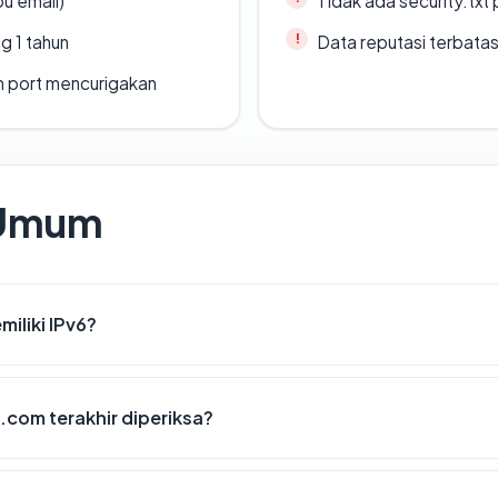
u email)
Tidak ada security.txt 
g 1 tahun
Data reputasi terbata
n port mencurigakan
 Umum
iliki IPv6?
.com terakhir diperiksa?