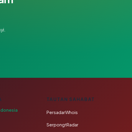
yi.
A
TAUTAN SAHABAT
ndonesia
PersadarWhois
SerpongtRadar