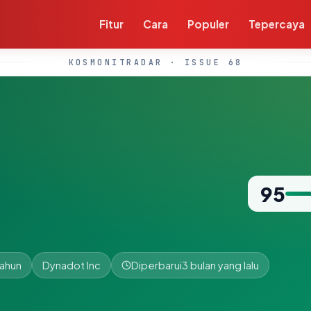
Fitur
Cara
Populer
Tepercaya
KOSMONITRADAR · ISSUE 68
95
tahun
Dynadot Inc
Diperbarui
3 bulan yang lalu