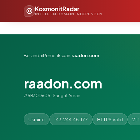
KosmonitRadar
INTELIJEN DOMAIN INDEPENDEN
Beranda
›
Pemeriksaan
›
raadon.com
raadon.com
#5B30D605 · Sangat Aman
Ukraine
143.244.45.177
HTTPS Valid
21 