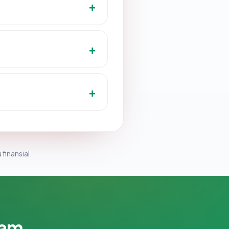
 finansial.
lam