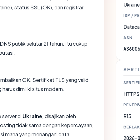
Ukraine
aine), status SSL (OK), dan registrar
ISP / P
Dataca
ASN
 DNS publik sekitar 21 tahun. Itu cukup
AS600
putasi.
SERTI
likan OK. Sertifikat TLS yang valid
SERTIFI
harus dimiliki situs modern.
HTTPS 
PENERB
 server di
Ukraine
, disajikan oleh
R13
osting tidak sama dengan kepercayaan,
BERLAK
iksi mana yang menangani data.
2026-