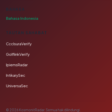
BAHASA
Bahasa Indonesia
TAUTAN SAHABAT
CcclsuraVerify
GolflinkVerify
IpiemsRadar
IntikarySec
UniversaSec
© 2026 KosmonitRadar. Semua hak dilindungi.