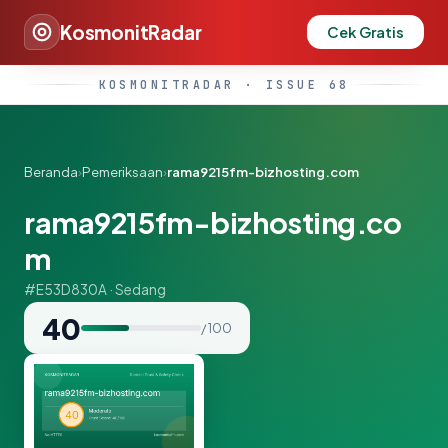
KosmonitRadar
Cek Gratis
KOSMONITRADAR · ISSUE 68
Beranda
›
Pemeriksaan
›
rama9215fm-bizhosting.com
rama9215fm-bizhosting.co
m
#E53D830A · Sedang
40
/ 100