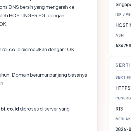
Singap
ons DNS bersih yang mengarah ke
ISP / P
n oleh HOSTINGER SG, dengan
OK.
HOSTI
ASN
AS475
rbi.co.id disimpulkan dengan: OK.
SERTI
1 tahun. Domain berumur panjang biasanya
SERTIFI
n.
HTTPS 
PENERB
rbi.co.id
diproses di server yang
R13
BERLAK
2026-