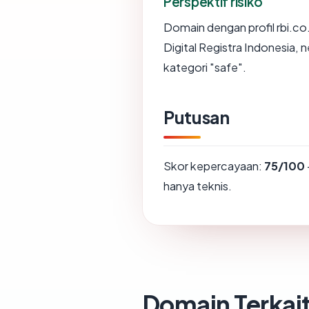
Perspektif risiko
Domain dengan profil rbi.co.i
Digital Registra Indonesia, 
kategori "safe".
Putusan
Skor kepercayaan:
75/100
hanya teknis.
Domain Terkai