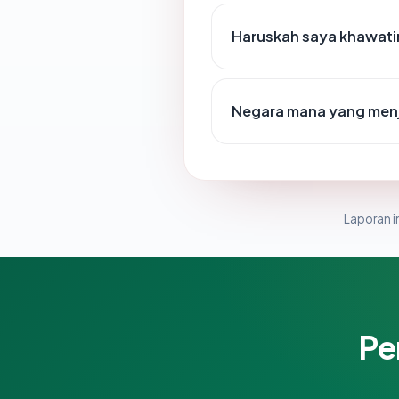
Haruskah saya khawatir
Negara mana yang menj
Laporan in
Pe