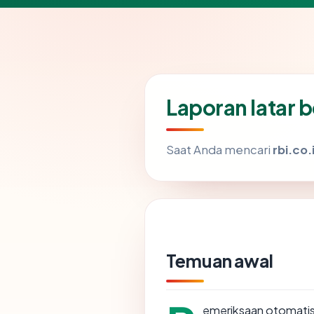
Laporan latar b
Saat Anda mencari
rbi.co.
Temuan awal
emeriksaan otomatis