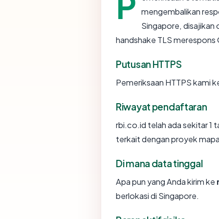
P
mengembalikan resp
Singapore, disajika
handshake TLS merespons 
Putusan HTTPS
Pemeriksaan HTTPS kami ke 
Riwayat pendaftaran
rbi.co.id telah ada sekitar 
terkait dengan proyek mapa
Di mana data tinggal
Apa pun yang Anda kirim ke
berlokasi di Singapore.