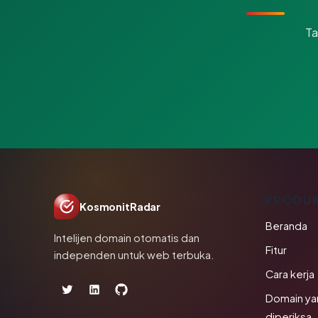
Ta
PRODU
KosmonitRadar
Beranda
Intelijen domain otomatis dan
Fitur
independen untuk web terbuka.
Cara kerja
Domain ya
diperiksa