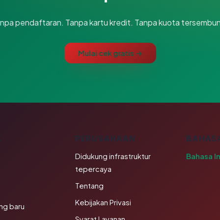
npa pendaftaran. Tanpa kartu kredit. Tanpa kuota tersembun
Mulai cek gratis →
K
PERUSAHAAN
BAHAS
Didukung infrastruktur
Bahasa I
tepercaya
Tentang
Kebijakan Privasi
ng baru
Syarat Layanan