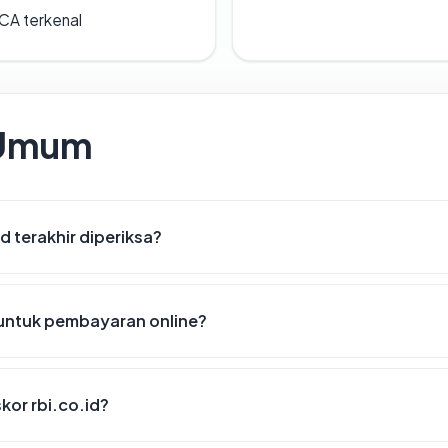
 CA terkenal
 Umum
id terakhir diperiksa?
 untuk pembayaran online?
or rbi.co.id?