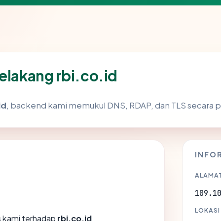
elakang rbi.co.id
id
, backend kami memukul DNS, RDAP, dan TLS secara pa
INFO
ALAMAT
109.1
LOKASI
 kami terhadap
rbi.co.id