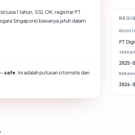
d (usia 1 tahun, SSL OK, registrar PT
REGI
negara Singapore) biasanya jatuh dalam
REGIST
PT Digi
TERDAF
2025-
—
safe
. Ini adalah putusan otomatis dan
BERAKH
2026-
t