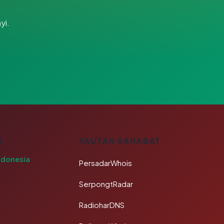
yi.
A
TAUTAN SAHABAT
ndonesia
PersadarWhois
SerpongtRadar
RadioharDNS