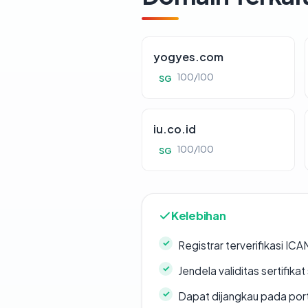
yogyes.com
100/100
SG
iu.co.id
100/100
SG
Kelebihan
Registrar terverifikasi IC
Jendela validitas sertifikat 
Dapat dijangkau pada por