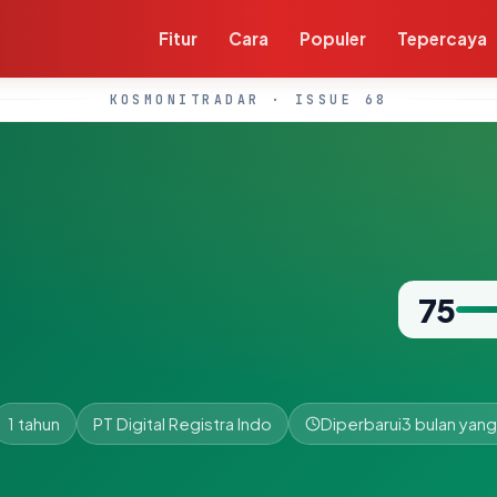
Fitur
Cara
Populer
Tepercaya
KOSMONITRADAR · ISSUE 68
75
1 tahun
PT Digital Registra Indo
Diperbarui
3 bulan yang 