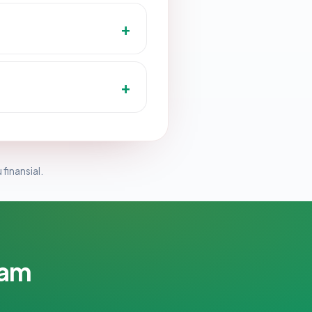
 finansial.
lam