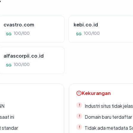
cvastro.com
kebi.co.id
100/100
100/100
SG
SG
alfascorpii.co.id
100/100
SG
Kekurangan
ANN
Industri situs tidak jelas
saat ini
Domain baru terdaftar
t standar
Tidak ada metadata S