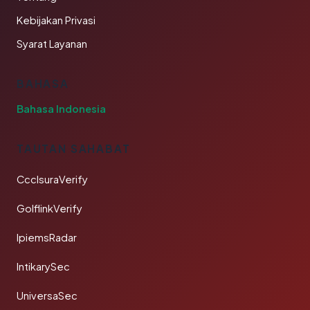
Kebijakan Privasi
Syarat Layanan
BAHASA
Bahasa Indonesia
TAUTAN SAHABAT
CcclsuraVerify
GolflinkVerify
IpiemsRadar
IntikarySec
UniversaSec