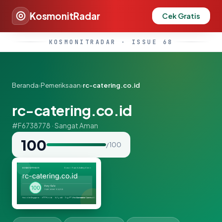
KosmonitRadar
Cek Gratis
KOSMONITRADAR · ISSUE 68
Beranda
›
Pemeriksaan
›
rc-catering.co.id
rc-catering.co.id
#F6738778 · Sangat Aman
100
/ 100