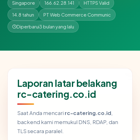
Singapore
166.62.28.141
HTTPS Valid
14.8 tahun
PT Web Commerce Communic
Diperbarui
3 bulan yang lalu
Laporan latar belakang
rc-catering.co.id
Saat Anda mencari
rc-catering.co.id
,
backend kami memukul DNS, RDAP, dan
TLS secara paralel.