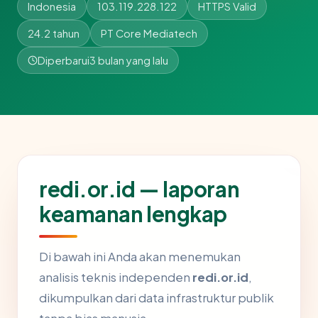
Indonesia
103.119.228.122
HTTPS Valid
24.2 tahun
PT Core Mediatech
Diperbarui
3 bulan yang lalu
redi.or.id — laporan
keamanan lengkap
Di bawah ini Anda akan menemukan
analisis teknis independen
redi.or.id
,
dikumpulkan dari data infrastruktur publik