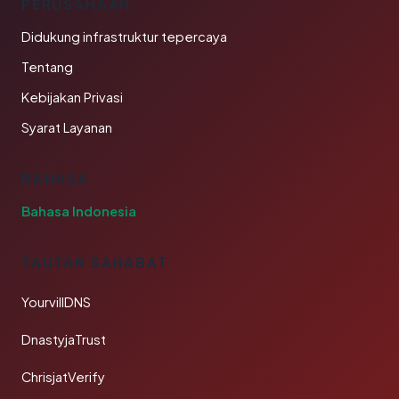
PERUSAHAAN
Didukung infrastruktur tepercaya
Tentang
Kebijakan Privasi
Syarat Layanan
BAHASA
Bahasa Indonesia
TAUTAN SAHABAT
YourvillDNS
DnastyjaTrust
ChrisjatVerify