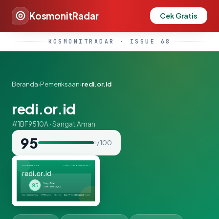
KosmonitRadar
Cek Gratis
KOSMONITRADAR · ISSUE 68
Beranda
›
Pemeriksaan
›
redi.or.id
redi.or.id
#1BF9510A · Sangat Aman
95
/ 100