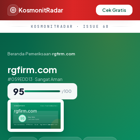
KosmonitRadar
Cek Gratis
KOSMONITRADAR · ISSUE 68
Beranda
›
Pemeriksaan
›
rgfirm.com
rgfirm.com
#059EDD13 · Sangat Aman
95
/ 100