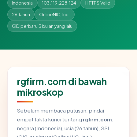
Indonesia
103.119.228.124
HTTPS Valid
26 tahun
OnlineNIC, Inc.
Diperbarui
3 bulan yang lalu
rgfirm.com di bawah
mikroskop
Sebelum membaca putusan, pindai
empat fakta kunci tentang
rgfirm.com
:
negara (Indonesia), usia (26 tahun), SSL