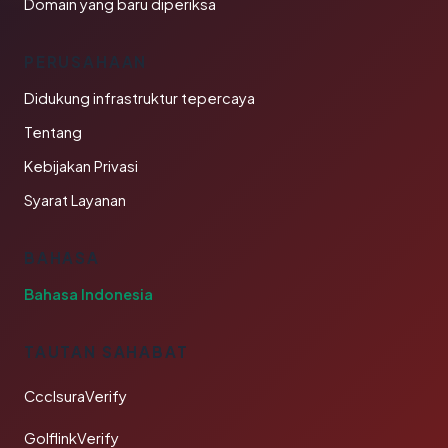
Domain yang baru diperiksa
PERUSAHAAN
Didukung infrastruktur tepercaya
Tentang
Kebijakan Privasi
Syarat Layanan
BAHASA
Bahasa Indonesia
TAUTAN SAHABAT
CcclsuraVerify
GolflinkVerify