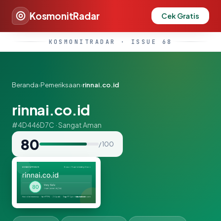
KosmonitRadar
Cek Gratis
KOSMONITRADAR · ISSUE 68
Beranda
›
Pemeriksaan
›
rinnai.co.id
rinnai.co.id
#4D446D7C · Sangat Aman
80
/ 100