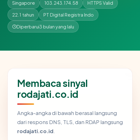
Singapore
103.243.174.58
HTTPS Valid
22.1 tahun
PT Digital Registra Indo
Diperbarui
3 bulan yang lalu
Membaca sinyal
rodajati.co.id
Angka-angka di bawah berasal langsung
dari respons DNS, TLS, dan RDAP langsung
rodajati.co.id
.