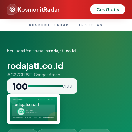
KosmonitRadar
Cek Gratis
KOSMONITRADAR · ISSUE 68
Beranda
›
Pemeriksaan
›
rodajati.co.id
rodajati.co.id
#C27CFB9F · Sangat Aman
100
/ 100