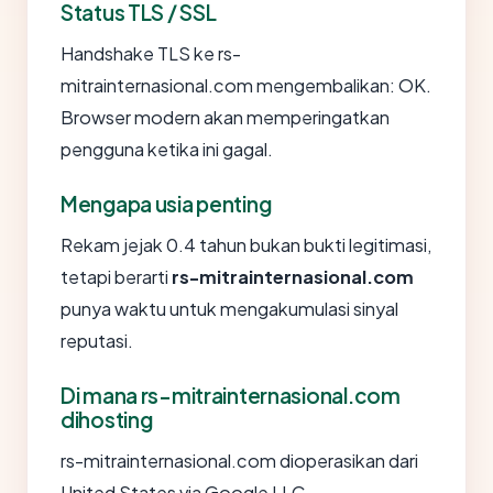
Status TLS / SSL
Handshake TLS ke rs-
mitrainternasional.com mengembalikan: OK.
Browser modern akan memperingatkan
pengguna ketika ini gagal.
Mengapa usia penting
Rekam jejak 0.4 tahun bukan bukti legitimasi,
tetapi berarti
rs-mitrainternasional.com
punya waktu untuk mengakumulasi sinyal
reputasi.
Di mana rs-mitrainternasional.com
dihosting
rs-mitrainternasional.com dioperasikan dari
United States via Google LLC.