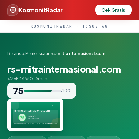
KosmonitRadar
Cek Gratis
KOSMONITRADAR · ISSUE 68
Beranda
›
Pemeriksaan
›
rs-mitrainternasional.com
rs-mitrainternasional.com
#36FDA650 · Aman
75
/ 100