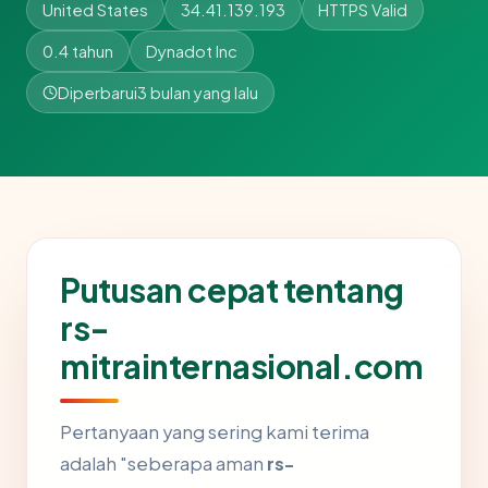
United States
34.41.139.193
HTTPS Valid
0.4 tahun
Dynadot Inc
Diperbarui
3 bulan yang lalu
Putusan cepat tentang
rs-
mitrainternasional.com
Pertanyaan yang sering kami terima
adalah "seberapa aman
rs-