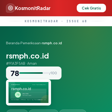
KosmonitRadar
Cek Gratis
KOSMONITRADAR · ISSUE 68
Beranda
›
Pemeriksaan
›
rsmph.co.id
rsmph.co.id
#91A3F5AB · Aman
78
/ 100