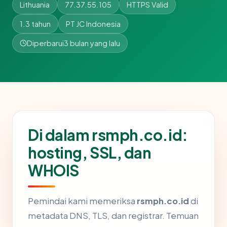
Lithuania
77.37.55.105
HTTPS Valid
1.3 tahun
PT JC Indonesia
Diperbarui
3 bulan yang lalu
Di dalam rsmph.co.id:
hosting, SSL, dan
WHOIS
Pemindai kami memeriksa
rsmph.co.id
di
metadata DNS, TLS, dan registrar. Temuan