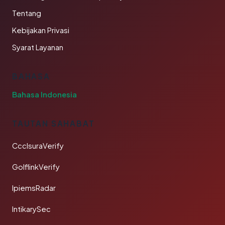
Tentang
Kebijakan Privasi
Syarat Layanan
BAHASA
Bahasa Indonesia
TAUTAN SAHABAT
CcclsuraVerify
GolflinkVerify
IpiemsRadar
IntikarySec