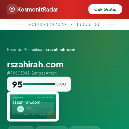
KosmonitRadar
Cek Gratis
KOSMONITRADAR · ISSUE 68
Beranda
›
Pemeriksaan
›
rszahirah.com
rszahirah.com
#786039A1 · Sangat Aman
95
/ 100