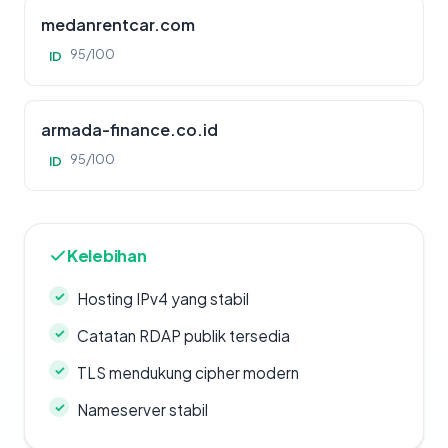
medanrentcar.com
95/100
ID
armada-finance.co.id
95/100
ID
Kelebihan
Hosting IPv4 yang stabil
Catatan RDAP publik tersedia
TLS mendukung cipher modern
Nameserver stabil