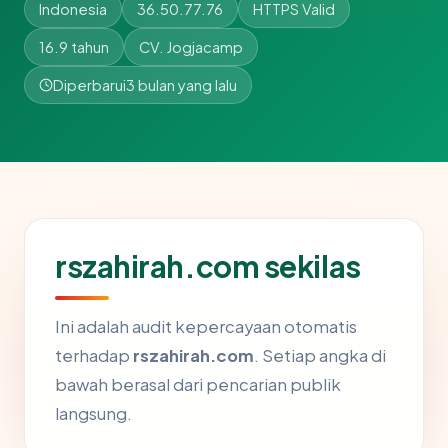
Indonesia
36.50.77.76
HTTPS Valid
16.9 tahun
CV. Jogjacamp
Diperbarui
3 bulan yang lalu
rszahirah.com sekilas
Ini adalah audit kepercayaan otomatis
terhadap
rszahirah.com
. Setiap angka di
bawah berasal dari pencarian publik
langsung.