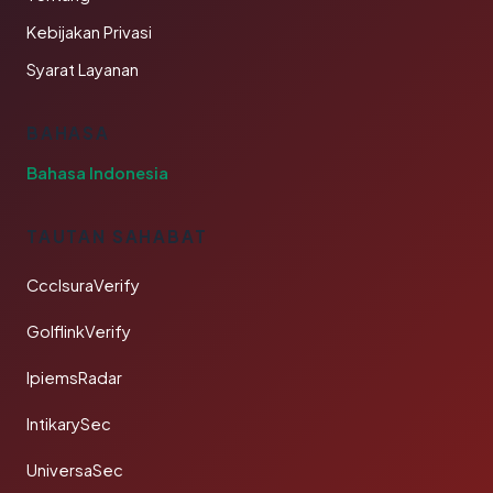
Kebijakan Privasi
Syarat Layanan
BAHASA
Bahasa Indonesia
TAUTAN SAHABAT
CcclsuraVerify
GolflinkVerify
IpiemsRadar
IntikarySec
UniversaSec