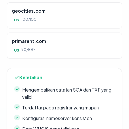
geocities.com
100/100
US
primarent.com
90/100
US
Kelebihan
Mengembalikan catatan SOA dan TXT yang
valid
Terdaftar pada registrar yang mapan
Konfigurasi nameserver konsisten
Data WHOIS dapat diakses