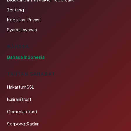
Tentang
Kebijakan Privasi
Syarat Layanan
BAHASA
Bahasa Indonesia
TAUTAN SAHABAT
HakarfurnSSL
BaliraniTrust
CemerlanTrust
SerpongtRadar