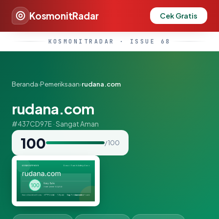
KosmonitRadar
Cek Gratis
KOSMONITRADAR · ISSUE 68
Beranda
›
Pemeriksaan
›
rudana.com
rudana.com
#437CD97E · Sangat Aman
100
/ 100