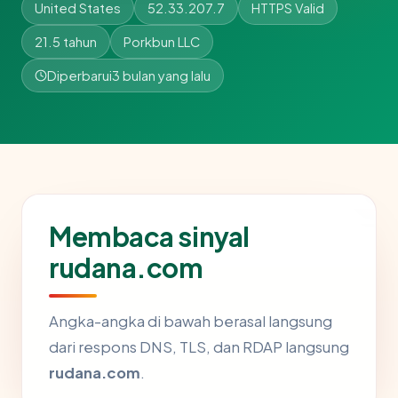
United States
52.33.207.7
HTTPS Valid
21.5 tahun
Porkbun LLC
Diperbarui
3 bulan yang lalu
Membaca sinyal
rudana.com
Angka-angka di bawah berasal langsung
dari respons DNS, TLS, dan RDAP langsung
rudana.com
.