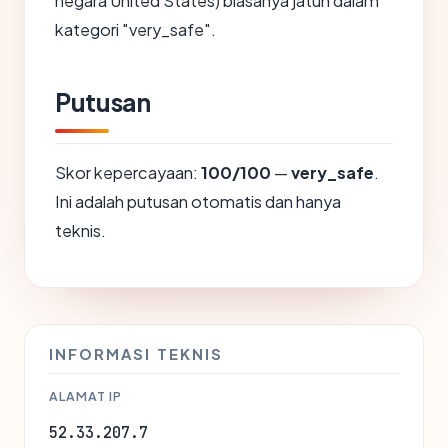
negara United States) biasanya jatuh dalam
kategori "very_safe".
Putusan
Skor kepercayaan:
100/100
—
very_safe
.
Ini adalah putusan otomatis dan hanya
teknis.
INFORMASI TEKNIS
ALAMAT IP
52.33.207.7