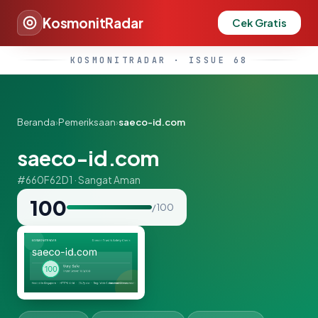
KosmonitRadar
Cek Gratis
KOSMONITRADAR · ISSUE 68
Beranda
›
Pemeriksaan
›
saeco-id.com
saeco-id.com
#660F62D1 · Sangat Aman
100
/ 100