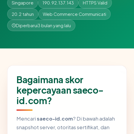
Singapore
190.92.137.143
HTTPS Valid
20.2 tahun
Web Commerce Communicati
Diperbarui
3 bulan yang lalu
Bagaimana skor
kepercayaan saeco-
id.com?
Mencari
saeco-id.com
? Di bawah adalah
snapshot server, otoritas sertifikat, dan