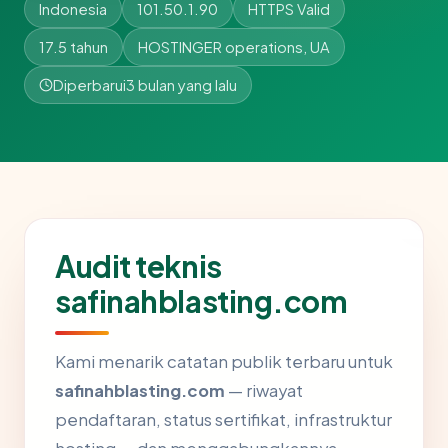
Indonesia
101.50.1.90
HTTPS Valid
17.5 tahun
HOSTINGER operations, UA
Diperbarui
3 bulan yang lalu
Audit teknis
safinahblasting.com
Kami menarik catatan publik terbaru untuk
safinahblasting.com
— riwayat
pendaftaran, status sertifikat, infrastruktur