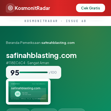
KosmonitRadar
Cek Gratis
KOSMONITRADAR · ISSUE 68
Beranda
›
Pemeriksaan
›
safinahblasting.com
safinahblasting.com
#118EC6C4 · Sangat Aman
95
/ 100