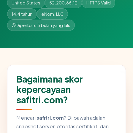
United States
52.200.66.12
HTTPS Valid
14.4 tahun
eNom, LLC
Diperbarui
3 bulan yang lalu
Bagaimana skor
kepercayaan
safitri.com?
Mencari
safitri.com
? Di bawah adalah
snapshot server, otoritas sertifikat, dan