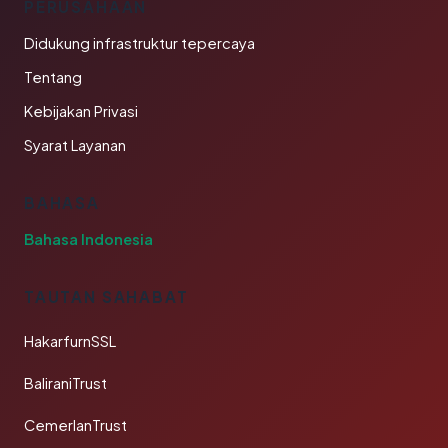
PERUSAHAAN
Didukung infrastruktur tepercaya
Tentang
Kebijakan Privasi
Syarat Layanan
BAHASA
Bahasa Indonesia
TAUTAN SAHABAT
HakarfurnSSL
BaliraniTrust
CemerlanTrust