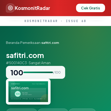
KosmonitRadar
Cek Gratis
KOSMONITRADAR · ISSUE 68
Beranda
›
Pemeriksaan
›
safitri.com
safitri.com
#500140C3 · Sangat Aman
100
/ 100