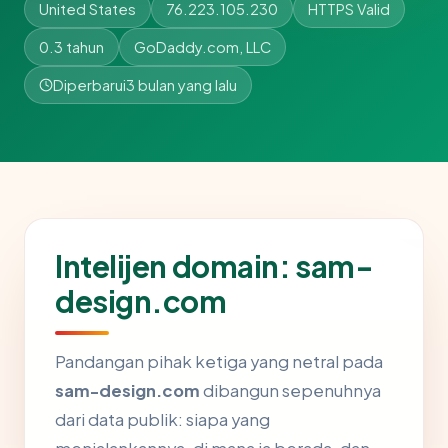
United States
76.223.105.230
HTTPS Valid
0.3 tahun
GoDaddy.com, LLC
Diperbarui
3 bulan yang lalu
Intelijen domain: sam-
design.com
Pandangan pihak ketiga yang netral pada
sam-design.com
dibangun sepenuhnya
dari data publik: siapa yang