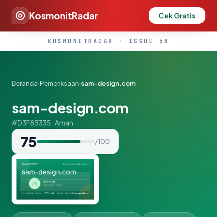
KosmonitRadar
Cek Gratis
KOSMONITRADAR · ISSUE 68
Beranda
›
Pemeriksaan
›
sam-design.com
sam-design.com
#D3F8B335 · Aman
75
/ 100