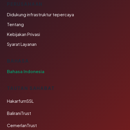
PERUSAHAAN
Didukung infrastruktur tepercaya
Tentang
Kebijakan Privasi
Syarat Layanan
BAHASA
Bahasa Indonesia
TAUTAN SAHABAT
HakarfurnSSL
BaliraniTrust
CemerlanTrust