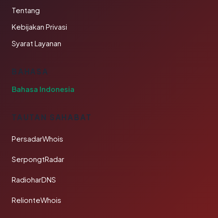
Tentang
Kebijakan Privasi
Syarat Layanan
BAHASA
Bahasa Indonesia
TAUTAN SAHABAT
PersadarWhois
SerpongtRadar
RadioharDNS
RelionteWhois