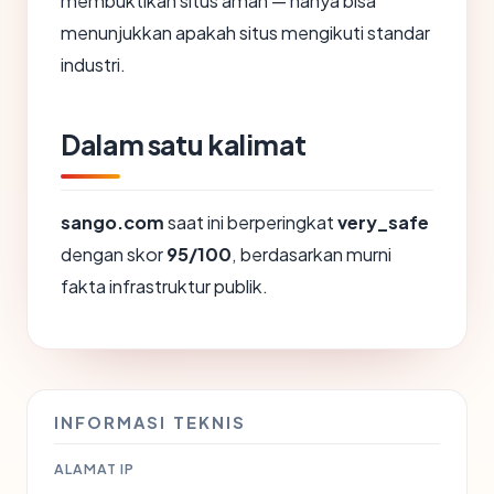
membuktikan situs aman — hanya bisa
menunjukkan apakah situs mengikuti standar
industri.
Dalam satu kalimat
sango.com
saat ini berperingkat
very_safe
dengan skor
95/100
, berdasarkan murni
fakta infrastruktur publik.
INFORMASI TEKNIS
ALAMAT IP