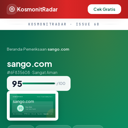
KosmonitRadar
Cek Gratis
KOSMONITRADAR · ISSUE 68
Beranda
›
Pemeriksaan
›
sango.com
sango.com
#6F835608 · Sangat Aman
95
/ 100