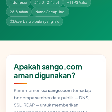
Indonesia
34.101.214.151
HTTPS Valid
28.8 tahun
NameCheap, Inc.
Diperbarui
3 bulan yang lalu
Apakah sango.com
aman digunakan?
Kami memeriksa
sango.com
terhadap
beberapa sumber data publik — DNS,
SSL, RDAP — untuk memberikan