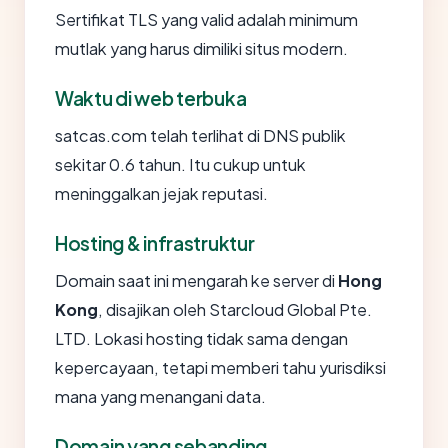
Sertifikat TLS yang valid adalah minimum
mutlak yang harus dimiliki situs modern.
Waktu di web terbuka
satcas.com telah terlihat di DNS publik
sekitar 0.6 tahun. Itu cukup untuk
meninggalkan jejak reputasi.
Hosting & infrastruktur
Domain saat ini mengarah ke server di
Hong
Kong
, disajikan oleh Starcloud Global Pte.
LTD. Lokasi hosting tidak sama dengan
kepercayaan, tetapi memberi tahu yurisdiksi
mana yang menangani data.
Domain yang sebanding