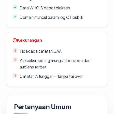
Data WHOIS dapat diakses
Domain muncul dalam log CT publik
Kekurangan
Tidak ada catatan CAA
Yurisdiksi hosting mungkin berbeda dari
audiens target
Catatan A tunggal — tanpa failover
Pertanyaan Umum