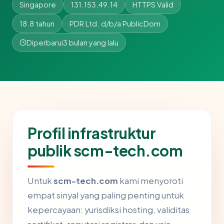
Singapore
131.153.49.14
HTTPS Valid
18.8 tahun
PDR Ltd. d/b/a PublicDom
Diperbarui
3 bulan yang lalu
Profil infrastruktur
publik scm-tech.com
Untuk
scm-tech.com
kami menyoroti
empat sinyal yang paling penting untuk
kepercayaan: yurisdiksi hosting, validitas