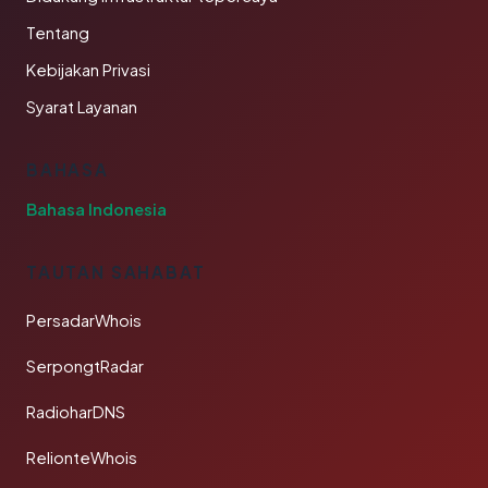
Tentang
Kebijakan Privasi
Syarat Layanan
BAHASA
Bahasa Indonesia
TAUTAN SAHABAT
PersadarWhois
SerpongtRadar
RadioharDNS
RelionteWhois