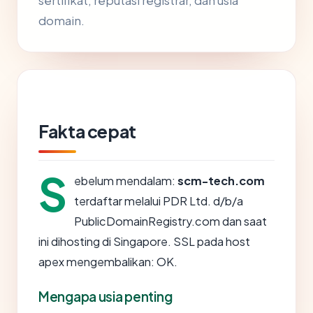
sertifikat, reputasi registrar, dan usia
domain.
Fakta cepat
S
ebelum mendalam:
scm-tech.com
terdaftar melalui PDR Ltd. d/b/a
PublicDomainRegistry.com dan saat
ini dihosting di Singapore. SSL pada host
apex mengembalikan: OK.
Mengapa usia penting