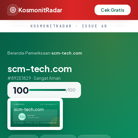
KosmonitRadar
Cek Gratis
KOSMONITRADAR · ISSUE 68
Beranda
›
Pemeriksaan
›
scm-tech.com
scm-tech.com
#892E1829 · Sangat Aman
100
/ 100