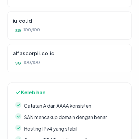
iu.co.id
100/100
SG
alfascorpii.co.id
100/100
SG
Kelebihan
Catatan A dan AAAA konsisten
SAN mencakup domain dengan benar
Hosting IPv4 yang stabil