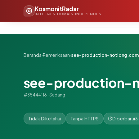
KosmonitRadar
INTELIJEN DOMAIN INDEPENDEN
Beranda
›
Pemeriksaan
›
see-production-notlong.com
see-production-
#35444118 · Sedang
Tidak Diketahui
Tanpa HTTPS
Diperbarui
3