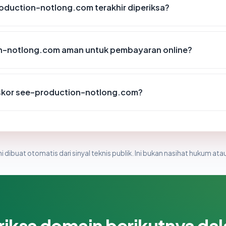
roduction-notlong.com terakhir diperiksa?
n-notlong.com aman untuk pembayaran online?
skor see-production-notlong.com?
i dibuat otomatis dari sinyal teknis publik. Ini bukan nasihat hukum atau
riksa domain berikutnya da