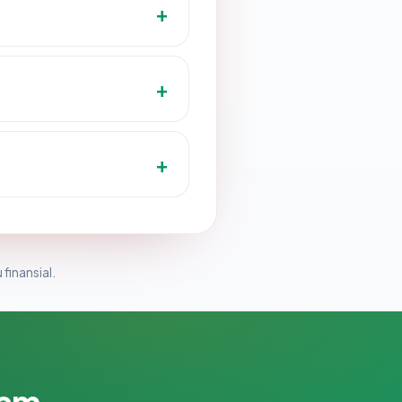
 finansial.
lam