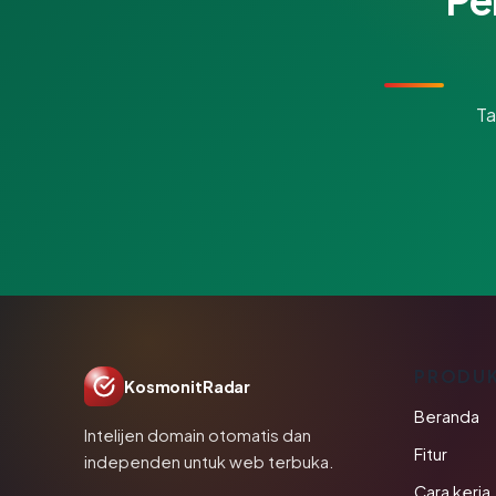
Ta
PRODU
KosmonitRadar
Beranda
Intelijen domain otomatis dan
Fitur
independen untuk web terbuka.
Cara kerja