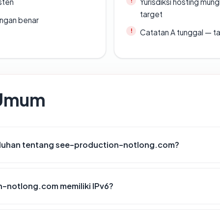
sten
Yurisdiksi hosting mun
target
ngan benar
Catatan A tunggal — ta
 Umum
luhan tentang see-production-notlong.com?
-notlong.com memiliki IPv6?