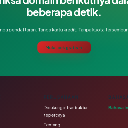
beberapa detik.
npa pendaftaran. Tanpa kartu kredit. Tanpa kuota tersembun
Mulai cek gratis →
K
PERUSAHAAN
BAHAS
Didukung infrastruktur
Bahasa I
tepercaya
Tentang