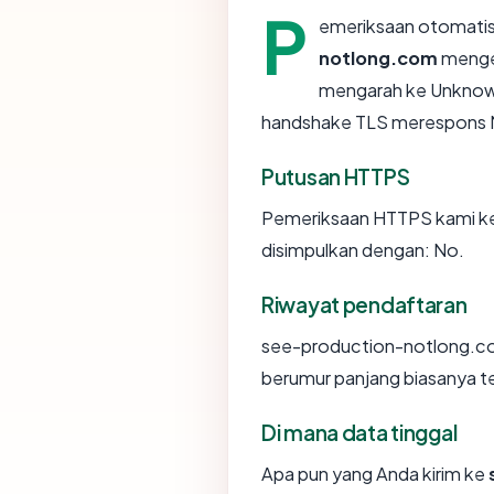
P
emeriksaan otomatis
notlong.com
menge
mengarah ke Unknown
handshake TLS merespons 
Putusan HTTPS
Pemeriksaan HTTPS kami k
disimpulkan dengan: No.
Riwayat pendaftaran
see-production-notlong.com
berumur panjang biasanya t
Di mana data tinggal
Apa pun yang Anda kirim ke