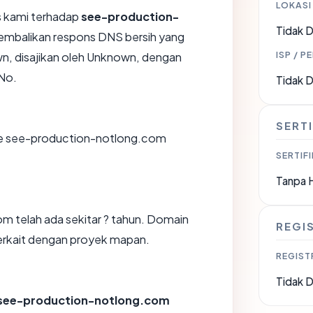
LOKASI
 kami terhadap
see-production-
Tidak D
mbalikan respons DNS bersih yang
ISP / P
, disajikan oleh Unknown, dengan
No.
Tidak D
SERTI
e see-production-notlong.com
SERTIFI
Tanpa 
 telah ada sekitar ? tahun. Domain
REGI
erkait dengan proyek mapan.
REGIST
Tidak D
see-production-notlong.com