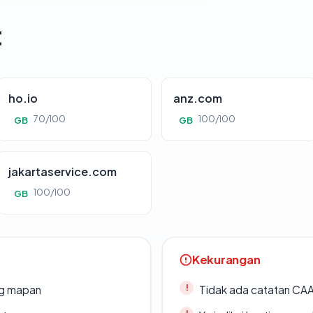
t
ho.io
anz.com
70/100
100/100
GB
GB
jakartaservice.com
100/100
GB
Kekurangan
ang mapan
Tidak ada catatan CA