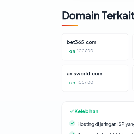
Domain Terkai
bet365.com
100/100
GB
avisworld.com
100/100
GB
Kelebihan
Hosting di jaringan ISP y