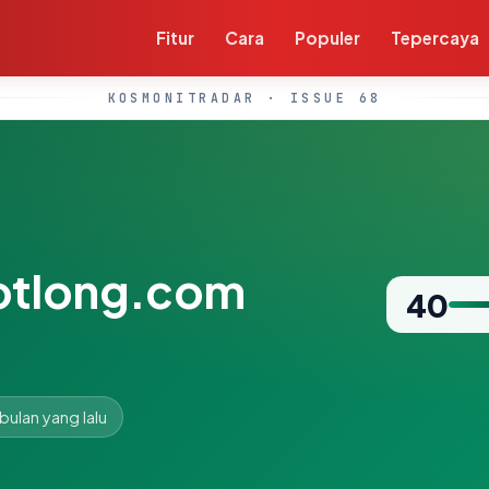
Fitur
Cara
Populer
Tepercaya
KOSMONITRADAR · ISSUE 68
otlong.com
40
 bulan yang lalu