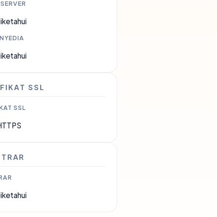
 SERVER
iketahui
ENYEDIA
iketahui
FIKAT SSL
KAT SSL
HTTPS
STRAR
RAR
iketahui