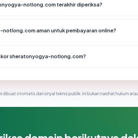
tonyogya-notlong.com terakhir diperiksa?
-notlong.com aman untuk pembayaran online?
skor sheratonyogya-notlong.com?
i dibuat otomatis dari sinyal teknis publik. Ini bukan nasihat hukum atau
riksa domain berikutnya da