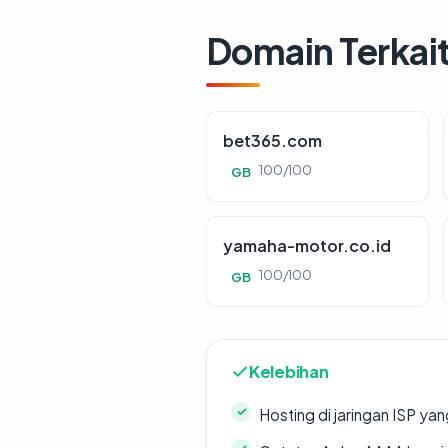
Domain Terkai
bet365.com
100/100
GB
yamaha-motor.co.id
100/100
GB
Kelebihan
Hosting di jaringan ISP y