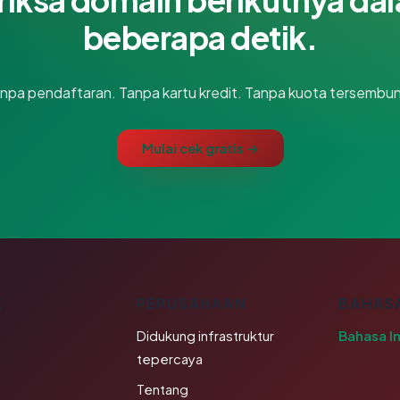
beberapa detik.
npa pendaftaran. Tanpa kartu kredit. Tanpa kuota tersembun
Mulai cek gratis →
K
PERUSAHAAN
BAHAS
Didukung infrastruktur
Bahasa I
tepercaya
Tentang