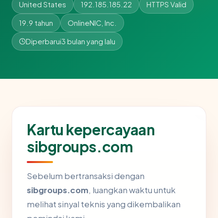
United States
192.185.185.22
HTTPS Valid
19.9 tahun
OnlineNIC, Inc.
Diperbarui
3 bulan yang lalu
Kartu kepercayaan
sibgroups.com
Sebelum bertransaksi dengan
sibgroups.com
, luangkan waktu untuk
melihat sinyal teknis yang dikembalikan