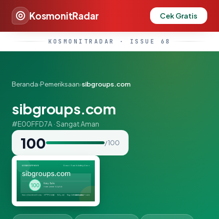
KosmonitRadar
Cek Gratis
KOSMONITRADAR · ISSUE 68
Beranda
›
Pemeriksaan
›
sibgroups.com
sibgroups.com
#E00FFD7A · Sangat Aman
100
/ 100