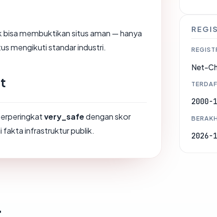
REGI
dak bisa membuktikan situs aman — hanya
us mengikuti standar industri.
REGIST
Net-Ch
t
TERDAF
2000-
 berperingkat
very_safe
dengan skor
BERAKH
 fakta infrastruktur publik.
2026-
t