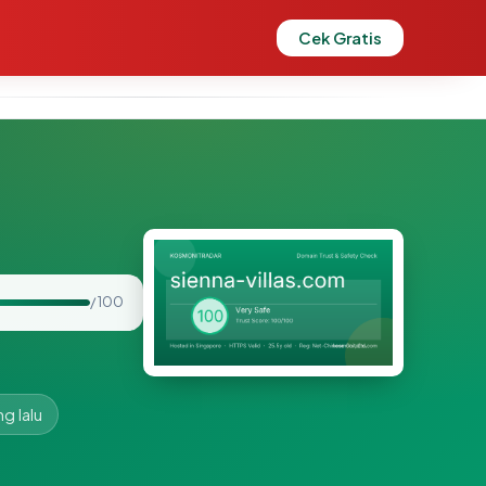
Cek Gratis
/ 100
g lalu