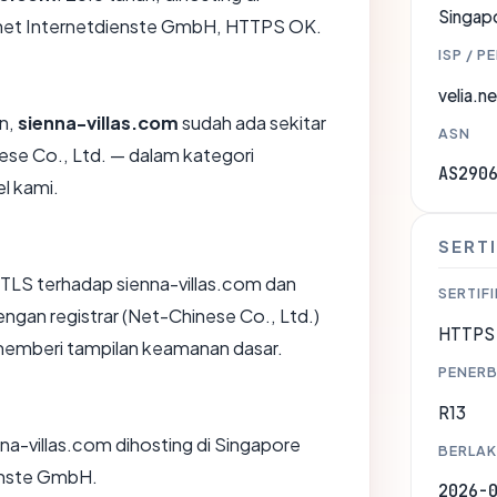
Singap
a.net Internetdienste GmbH, HTTPS OK.
ISP / P
velia.n
an,
sienna-villas.com
sudah ada sekitar
ASN
ese Co., Ltd. — dalam kategori
AS290
l kami.
SERTI
LS terhadap sienna-villas.com dan
SERTIFI
gan registrar (Net-Chinese Co., Ltd.)
HTTPS 
 memberi tampilan keamanan dasar.
PENERB
R13
enna-villas.com dihosting di Singapore
BERLAK
ienste GmbH.
2026-