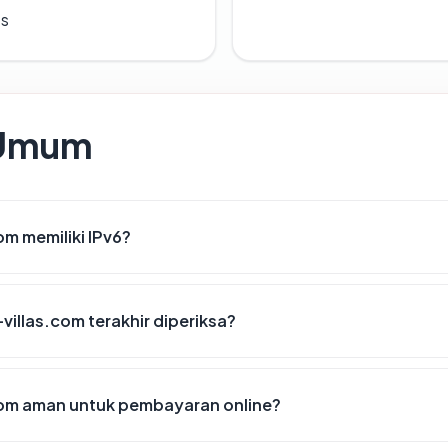
es
 Umum
om memiliki IPv6?
-villas.com terakhir diperiksa?
com aman untuk pembayaran online?