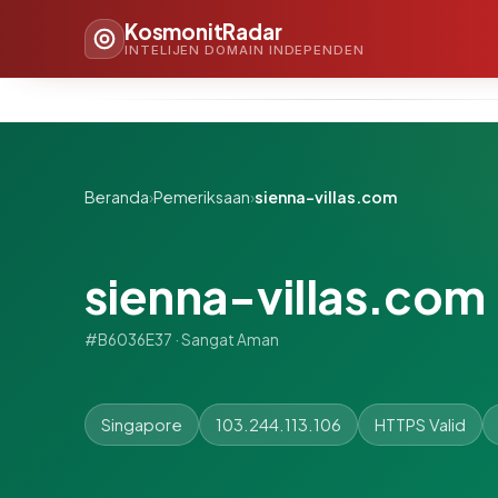
KosmonitRadar
INTELIJEN DOMAIN INDEPENDEN
Beranda
›
Pemeriksaan
›
sienna-villas.com
sienna-villas.com
#B6036E37 · Sangat Aman
Singapore
103.244.113.106
HTTPS Valid