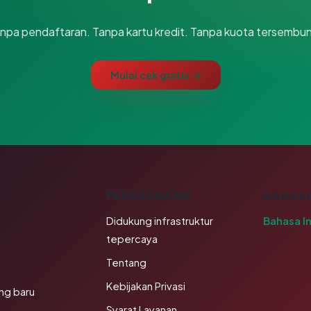
npa pendaftaran. Tanpa kartu kredit. Tanpa kuota tersembun
Mulai cek gratis →
K
PERUSAHAAN
BAHAS
Didukung infrastruktur
Bahasa I
tepercaya
Tentang
Kebijakan Privasi
ng baru
Syarat Layanan