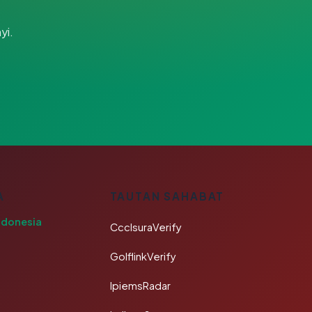
yi.
A
TAUTAN SAHABAT
ndonesia
CcclsuraVerify
GolflinkVerify
IpiemsRadar