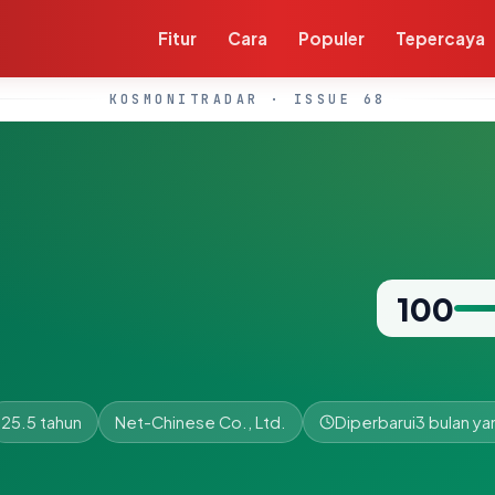
Fitur
Cara
Populer
Tepercaya
KOSMONITRADAR · ISSUE 68
100
25.5 tahun
Net-Chinese Co., Ltd.
Diperbarui
3 bulan yan