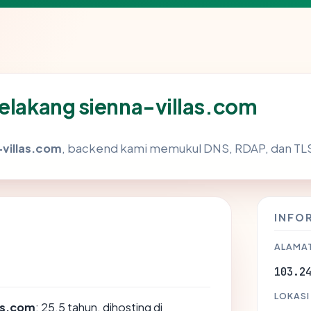
belakang sienna-villas.com
-villas.com
, backend kami memukul DNS, RDAP, dan TLS 
INFO
ALAMAT
103.2
LOKASI
as.com
: 25.5 tahun, dihosting di