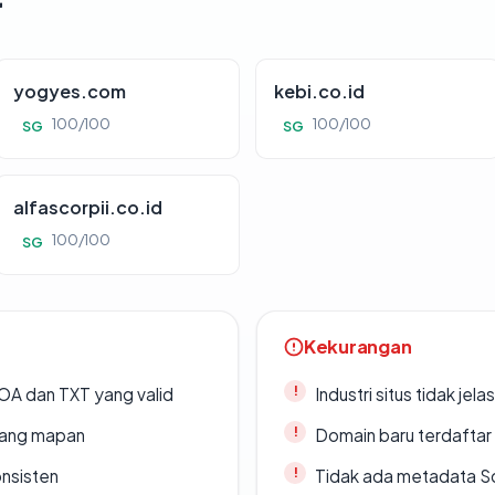
yogyes.com
kebi.co.id
100/100
100/100
SG
SG
alfascorpii.co.id
100/100
SG
Kekurangan
A dan TXT yang valid
Industri situs tidak jelas
 yang mapan
Domain baru terdaftar
onsisten
Tidak ada metadata S