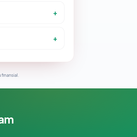
 finansial.
lam