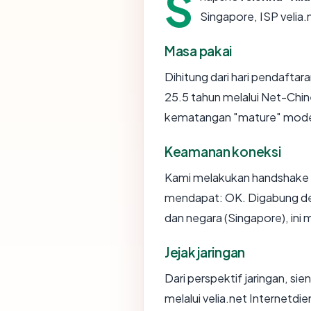
S
Singapore, ISP veli
Masa pakai
Dihitung dari hari pendaftar
25.5 tahun melalui Net-Chin
kematangan "mature" mode
Keamanan koneksi
Kami melakukan handshake T
mendapat: OK. Digabung den
dan negara (Singapore), ini
Jejak jaringan
Dari perspektif jaringan, si
melalui velia.net Internetd