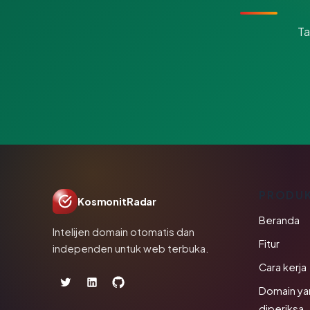
Ta
PRODU
KosmonitRadar
Beranda
Intelijen domain otomatis dan
Fitur
independen untuk web terbuka.
Cara kerja
Domain ya
diperiksa