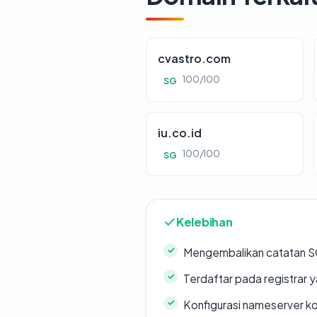
cvastro.com
100/100
SG
iu.co.id
100/100
SG
Kelebihan
Mengembalikan catatan SO
Terdaftar pada registrar
Konfigurasi nameserver k