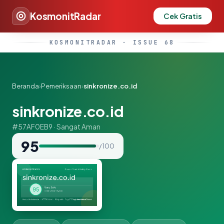
KosmonitRadar
Cek Gratis
KOSMONITRADAR · ISSUE 68
Beranda
›
Pemeriksaan
›
sinkronize.co.id
sinkronize.co.id
#57AF0EB9 · Sangat Aman
95
/ 100