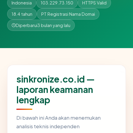
Indonesia
103.229.73.150
HTTPS Valid
18.4 tahun
PT Registrasi Nama Domai
Diperbarui
3 bulan yang lalu
sinkronize.co.id —
laporan keamanan
lengkap
Di bawah ini Anda akan menemukan
analisis teknis independen