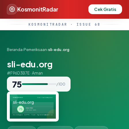
KosmonitRadar
Cek Gratis
KOSMONITRADAR · ISSUE 68
Beranda
›
Pemeriksaan
›
sli-edu.org
sli-edu.org
#F96D3B7E · Aman
75
/ 100