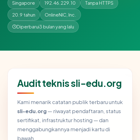
Singapore
192.46.229.10
Tanpa HTTPS
20.9 tahun
OnlineNIC, Inc.
Diperbarui
3 bulan yang lalu
Audit teknis sli-edu.org
Kami menarik catatan publik terbaru untuk
sli-edu.org
— riwayat pendaftaran, status
sertifikat, infrastruktur hosting — dan
menggabungkannya menjadi kartu di
bawah.