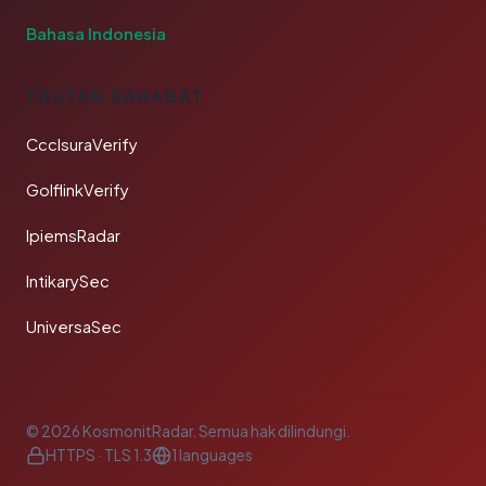
Bahasa Indonesia
TAUTAN SAHABAT
CcclsuraVerify
GolflinkVerify
IpiemsRadar
IntikarySec
UniversaSec
© 2026 KosmonitRadar. Semua hak dilindungi.
HTTPS · TLS 1.3
1 languages