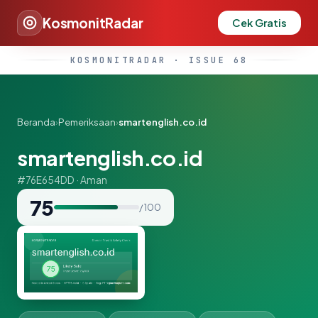
KosmonitRadar
Cek Gratis
KOSMONITRADAR · ISSUE 68
Beranda
›
Pemeriksaan
›
smartenglish.co.id
smartenglish.co.id
#76E654DD · Aman
75
/ 100