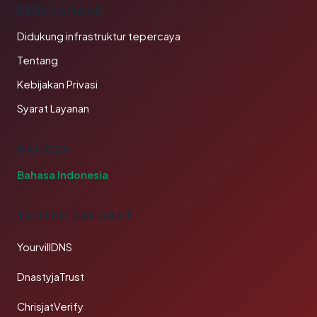
PERUSAHAAN
Didukung infrastruktur tepercaya
Tentang
Kebijakan Privasi
Syarat Layanan
BAHASA
Bahasa Indonesia
TAUTAN SAHABAT
YourvillDNS
DnastyjaTrust
ChrisjatVerify