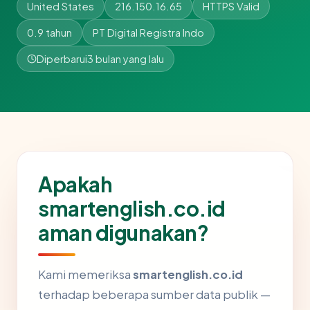
United States
216.150.16.65
HTTPS Valid
0.9 tahun
PT Digital Registra Indo
Diperbarui
3 bulan yang lalu
Apakah
smartenglish.co.id
aman digunakan?
Kami memeriksa
smartenglish.co.id
terhadap beberapa sumber data publik —