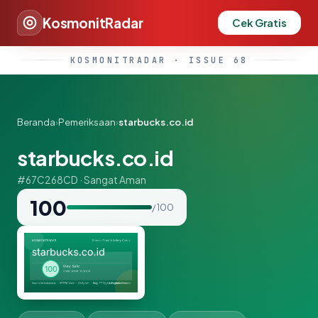
KosmonitRadar
Cek Gratis
KOSMONITRADAR · ISSUE 68
Beranda
›
Pemeriksaan
›
starbucks.co.id
starbucks.co.id
#67C268CD · Sangat Aman
100
/ 100