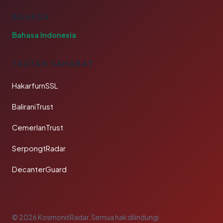
BAHASA
Bahasa Indonesia
TAUTAN SAHABAT
HakarfurnSSL
BaliraniTrust
CemerlanTrust
SerpongtRadar
DecanterGuard
© 2026 KosmonitRadar. Semua hak dilindungi.