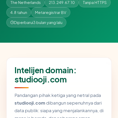
The Netherlands
213.249.67.10
Tanpa HTTPS
4.8 tahun
Metaregistrar BV
Diperbarui
3 bulan yang lalu
Intelijen domain:
studiooji.com
Pandangan pihak ketiga yang netral pada
studiooji.com
dibangun sepenuhnya dari
data publik: siapa yang menjalankannya, di