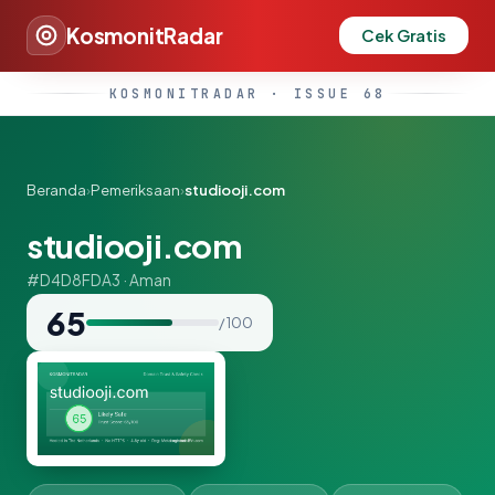
KosmonitRadar
Cek Gratis
KOSMONITRADAR · ISSUE 68
Beranda
›
Pemeriksaan
›
studiooji.com
studiooji.com
#D4D8FDA3 · Aman
65
/ 100