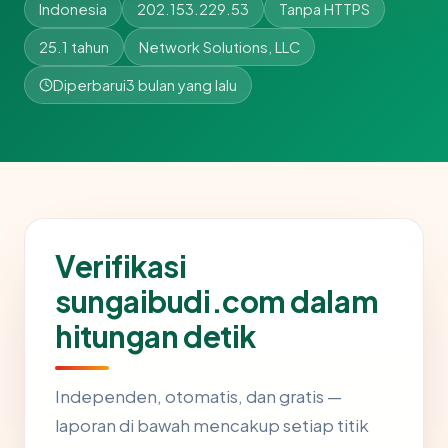
Indonesia
202.153.229.53
Tanpa HTTPS
25.1 tahun
Network Solutions, LLC
Diperbarui
3 bulan yang lalu
Verifikasi
sungaibudi.com dalam
hitungan detik
Independen, otomatis, dan gratis —
laporan di bawah mencakup setiap titik