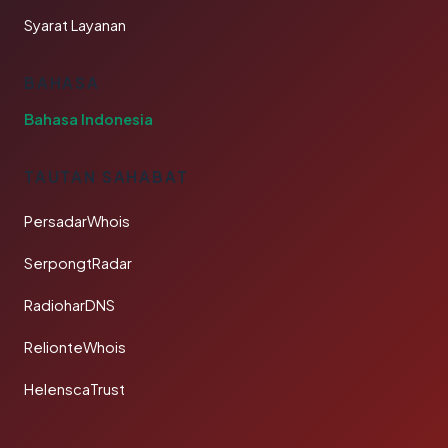
Syarat Layanan
BAHASA
Bahasa Indonesia
TAUTAN SAHABAT
PersadarWhois
SerpongtRadar
RadioharDNS
RelionteWhois
HelenscaTrust