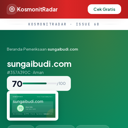
KosmonitRadar
Cek Gratis
KOSMONITRADAR · ISSUE 68
Beranda
›
Pemeriksaan
›
sungaibudi.com
sungaibudi.com
#357A390C · Aman
70
/ 100