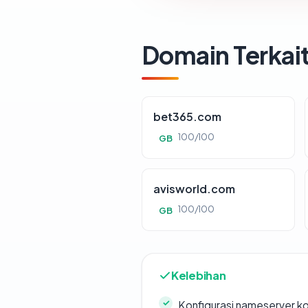
Domain Terkai
bet365.com
100/100
GB
avisworld.com
100/100
GB
Kelebihan
Konfigurasi nameserver k