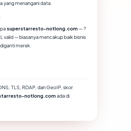
na yang menangani data.
g
upa
superstarresto-notlong.com
— ?
 valid — biasanya mencakup baik bisnis
diganti merek.
DNS, TLS, RDAP, dan GeoIP, skor
starresto-notlong.com
ada di