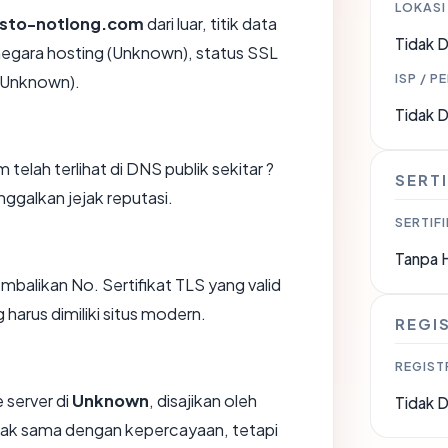
LOKASI
esto-notlong.com
dari luar, titik data
Tidak D
negara hosting (Unknown), status SSL
ISP / P
 (Unknown).
Tidak D
elah terlihat di DNS publik sekitar ?
SERTI
ggalkan jejak reputasi.
SERTIFI
Tanpa 
likan No. Sertifikat TLS yang valid
harus dimiliki situs modern.
REGI
REGIST
 server di
Unknown
, disajikan oleh
Tidak D
dak sama dengan kepercayaan, tetapi