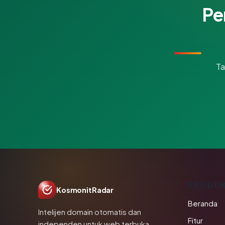
Pe
Ta
PRODU
KosmonitRadar
Beranda
Intelijen domain otomatis dan
Fitur
independen untuk web terbuka.