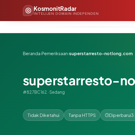
KosmonitRadar
INTELIJEN DOMAIN INDEPENDEN
Beranda
›
Pemeriksaan
›
superstarresto-notlong.com
superstarresto-n
#827BC162 · Sedang
Tidak Diketahui
Tanpa HTTPS
Diperbarui
3