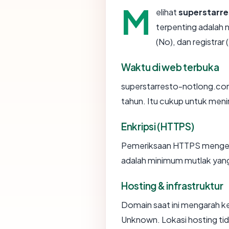
M
elihat
superstarr
terpenting adalah 
(No), dan registrar
Waktu di web terbuka
superstarresto-notlong.com t
tahun. Itu cukup untuk menin
Enkripsi (HTTPS)
Pemeriksaan HTTPS mengemba
adalah minimum mutlak yang 
Hosting & infrastruktur
Domain saat ini mengarah ke
Unknown. Lokasi hosting ti