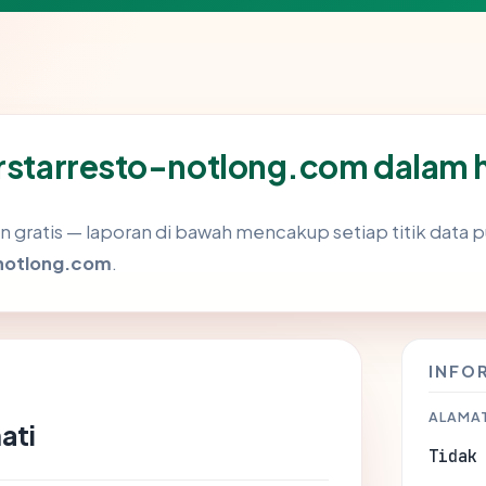
erstarresto-notlong.com dalam h
gratis — laporan di bawah mencakup setiap titik data pu
notlong.com
.
INFO
ALAMAT
ati
Tidak