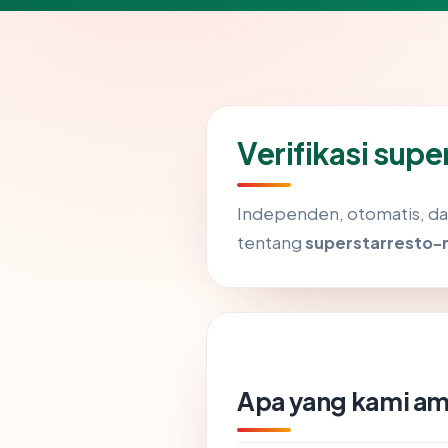
Verifikasi sup
Independen, otomatis, dan 
tentang
superstarresto-
Apa yang kami am