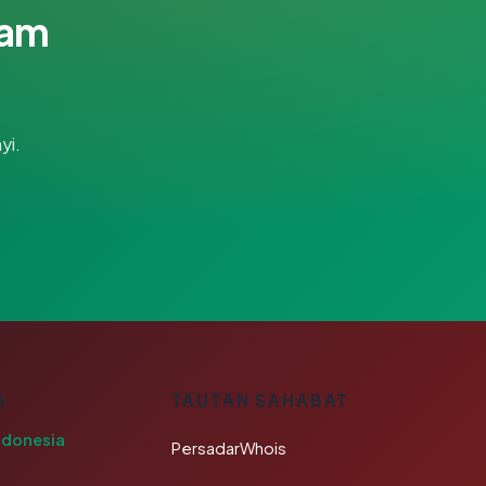
lam
yi.
A
TAUTAN SAHABAT
ndonesia
PersadarWhois