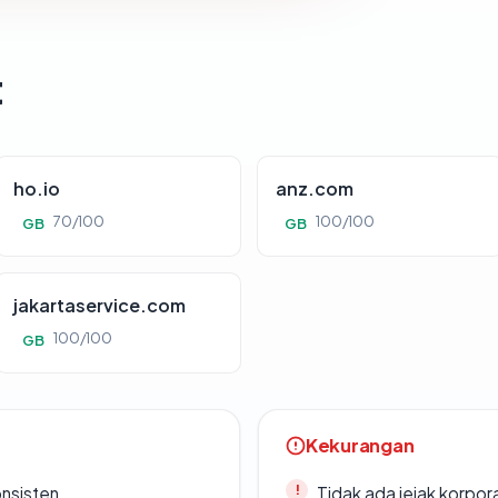
t
ho.io
anz.com
70/100
100/100
GB
GB
jakartaservice.com
100/100
GB
Kekurangan
onsisten
Tidak ada jejak korpora