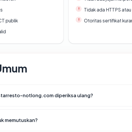
es
Tidak ada HTTPS atau s
CT publik
Otoritas sertifikat ku
lid
 Umum
tarresto-notlong.com diperiksa ulang?
tuk memutuskan?