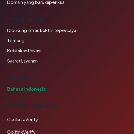
Domain yang baru diperiksa
PERUSAHAAN
Didukung infrastruktur tepercaya
Tentang
Kebijakan Privasi
Syarat Layanan
BAHASA
Bahasa Indonesia
TAUTAN SAHABAT
CcclsuraVerify
GolflinkVerify