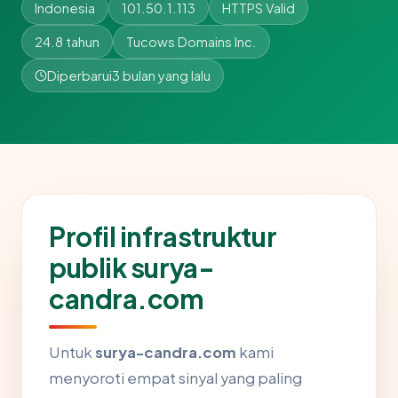
Indonesia
101.50.1.113
HTTPS Valid
24.8 tahun
Tucows Domains Inc.
Diperbarui
3 bulan yang lalu
Profil infrastruktur
publik surya-
candra.com
Untuk
surya-candra.com
kami
menyoroti empat sinyal yang paling