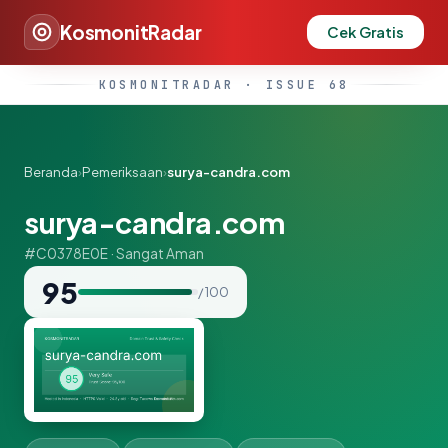
KosmonitRadar
Cek Gratis
KOSMONITRADAR · ISSUE 68
Beranda
›
Pemeriksaan
›
surya-candra.com
surya-candra.com
#C0378E0E · Sangat Aman
95
/ 100