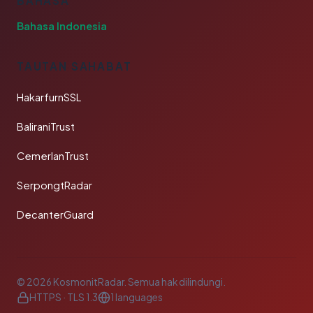
BAHASA
Bahasa Indonesia
TAUTAN SAHABAT
HakarfurnSSL
BaliraniTrust
CemerlanTrust
SerpongtRadar
DecanterGuard
© 2026 KosmonitRadar. Semua hak dilindungi.
HTTPS · TLS 1.3
1 languages