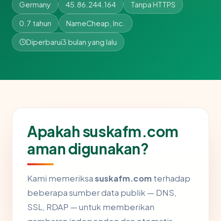
Germany
45.86.244.164
Tanpa HTTPS
0.7 tahun
NameCheap, Inc.
Diperbarui
3 bulan yang lalu
Apakah suskafm.com
aman digunakan?
Kami memeriksa
suskafm.com
terhadap
beberapa sumber data publik — DNS,
SSL, RDAP — untuk memberikan