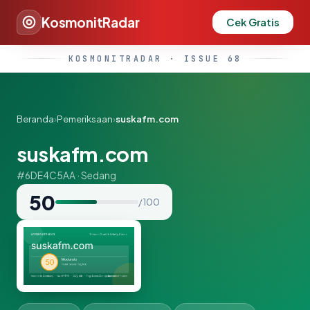
KosmonitRadar
Cek Gratis
KOSMONITRADAR · ISSUE 68
Beranda
›
Pemeriksaan
›
suskafm.com
suskafm.com
#6DE4C5AA · Sedang
50
/ 100