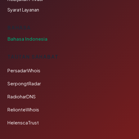
Syarat Layanan
BAHASA
Bahasa Indonesia
TAUTAN SAHABAT
PersadarWhois
SerpongtRadar
RadioharDNS
RelionteWhois
HelenscaTrust