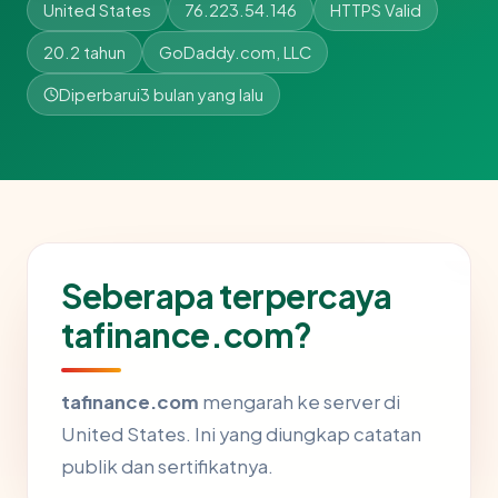
United States
76.223.54.146
HTTPS Valid
20.2 tahun
GoDaddy.com, LLC
Diperbarui
3 bulan yang lalu
Seberapa terpercaya
tafinance.com?
tafinance.com
mengarah ke server di
United States. Ini yang diungkap catatan
publik dan sertifikatnya.