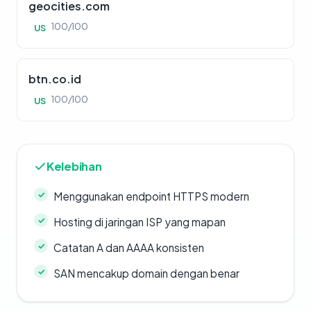
geocities.com
100/100
US
btn.co.id
100/100
US
Kelebihan
Menggunakan endpoint HTTPS modern
Hosting di jaringan ISP yang mapan
Catatan A dan AAAA konsisten
SAN mencakup domain dengan benar