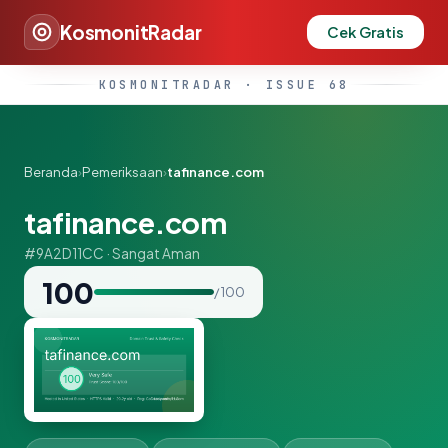
KosmonitRadar
Cek Gratis
KOSMONITRADAR · ISSUE 68
Beranda
›
Pemeriksaan
›
tafinance.com
tafinance.com
#9A2D11CC · Sangat Aman
100
/ 100